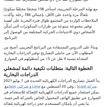
مع نهاية المرحلة التجريبية، استأجر 158 شخصًا مختلفًا سكوترًا
مُعدّلًا مرة واحدة على الأقل، بإجمالي 786 رحلة. وأكدت
الملاحظات الواردة من المجتمع طوال فترة التجربة على أهمية
توفير مجموعة متنوعة من طرازات السكوترات التي تُمكّن
الأشخاص ذوي الاحتياجات الحركية المختلفة من الوصول إلى
البرنامج.
وبناءً على الدروس المستفادة من البرنامج التجريبي، أصبح من
المطلوب الآن من حاملي التصاريح توفير الدراجات البخارية
المعدلة بنسبة لا تقل عن 5٪ من أسطولهم في الشوارع.
الخطوة التالية: متطلبات تكيفية دائمة لمشغلي
الدراجات البخارية
بدأ العمل بتصاريح الدراجات الكهربائية الجديدة في 1 يوليو 2021
.
شركة Scoot
، وفي 20 أغسطس مع
Lime
و
شركتي Spin
مع
يمكن استئجار جميع الدراجات الكهربائية المُعدّلة للاستخدام في
الشوارع عبر تطبيق الهاتف المحمول الخاص بالشركة المرخصة،
ما يعني أن بإمكان المستخدم حجز دراجة كهربائية مُعدّلة