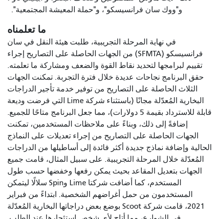
و"ووك سان فرانسيسكو"، و"حملة المعيشة المجتمعية".
ما تعلمناه
في نهاية المرحلة التجريبية، طلبت هيئة النقل في سان
فرانسيسكو (SFMTA) من الجهات الحاصلة على التصاريح إجراء
تقييم لبرامجها لتحديد نقاط القوة والضعف ومشاركة ما تعلمته.
حقق البرنامج نجاحات عديدة خلال فترة التجربة. تمكنت الجهات
الثلاث الحاصلة على التصاريح من توفير خدمة تأجير الدراجات
البخارية المُعدّلة مجانًا (باستثناء شركة Lime التي فرضت وديعة
قابلة للاسترداد بقيمة 5 دولارات)، مما جعل البرنامج متاحًا للجميع.
إضافةً إلى ذلك، وبناءً على ملاحظات المستخدمين، تمكنت
الجهات الحاصلة على التصاريح من إجراء تعديلات على النماذج
الحالية وإضافة نماذج جديدة أكثر فائدة إلى أساطيلها من الدراجات
المُعدّلة خلال المرحلة التجريبية. على سبيل المثال، قامت جميع
الجهات بتعديل المقاعد بحيث يمكن رفعها وخفضها حسب طول
المستخدم، كما أضافت شركتا Lime وSpin سلالًا ليتمكن
المستخدمون من حمل أغراضهم الشخصية. ابتداءً من فبراير
2021، قامت شركة Scoot بوضع بعض دراجاتها البخارية المُعدّلة
في الشوارع، مما أتاح لأي شخص استئجارها عند الطلب.