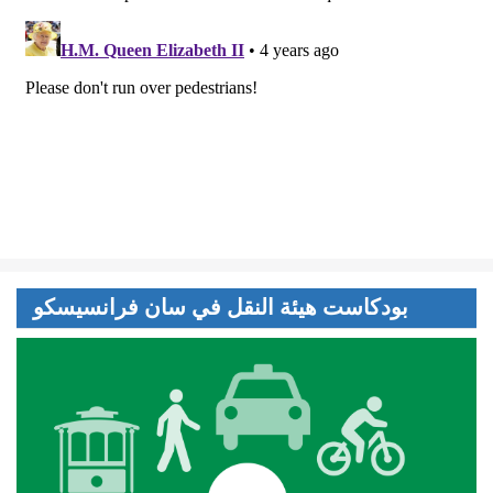
بودكاست هيئة النقل في سان فرانسيسكو