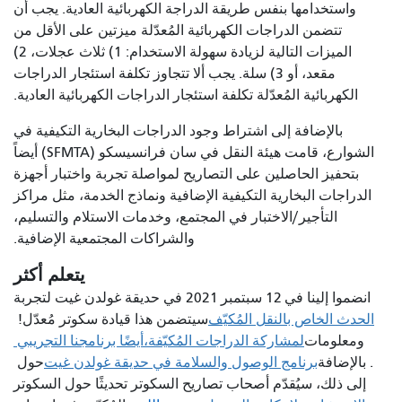
واستخدامها بنفس طريقة الدراجة الكهربائية العادية. يجب أن
تتضمن الدراجات الكهربائية المُعدّلة ميزتين على الأقل من
الميزات التالية لزيادة سهولة الاستخدام: 1) ثلاث عجلات، 2)
مقعد، أو 3) سلة. يجب ألا تتجاوز تكلفة استئجار الدراجات
الكهربائية المُعدّلة تكلفة استئجار الدراجات الكهربائية العادية.
بالإضافة إلى اشتراط وجود الدراجات البخارية التكيفية في
الشوارع، قامت هيئة النقل في سان فرانسيسكو (SFMTA) أيضاً
بتحفيز الحاصلين على التصاريح لمواصلة تجربة واختبار أجهزة
الدراجات البخارية التكيفية الإضافية ونماذج الخدمة، مثل مراكز
التأجير/الاختبار في المجتمع، وخدمات الاستلام والتسليم،
والشراكات المجتمعية الإضافية.
يتعلم أكثر
انضموا إلينا في 12 سبتمبر 2021 في حديقة غولدن غيت لتجربة
الحدث الخاص بالنقل المُكيّف
سيتضمن هذا
قيادة سكوتر مُعدّل!
ومعلومات
لمشاركة الدراجات المُكيّفة،
أيضًا برنامجنا التجريبي
. بالإضافة
برنامج الوصول والسلامة في حديقة غولدن غيت
حول
إلى ذلك، سيُقدّم أصحاب تصاريح السكوتر تحديثًا حول السكوتر