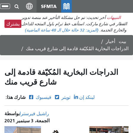
انتقل
SFMTA
تبد
إلى
الت
التنبيهات
آخر تحديث: تم حل مشكلة التأخير عند منصة تدوير
المحتوى
القطار في شارع ماركت. استأنف خط ترام باول المتجه للداخل
يشترك
الرئيسي
والخارج الخدمة.
(المزيد:
32 حالة
خلال الـ 48 ساعة الماضية)
بيت
أخبار
الدراجات البخارية المُكيّفة قادمة إلى شارع قريب منك
الدراجات البخارية المُكيّفة قادمة إلى
شارع قريب منك
شارك هذا:
لينكد إن
تويتر
فيسبوك
بواسطة
راشيل فيرسترا
الجمعة، 3 سبتمبر 2021