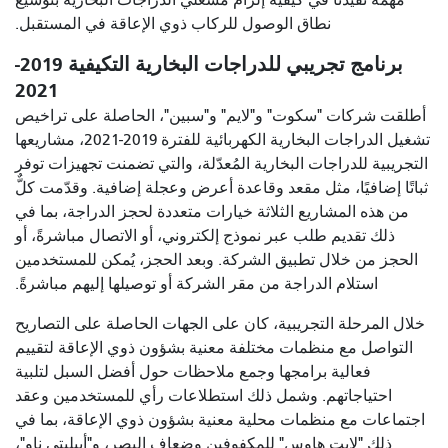
مهمة تُفيدنا في كيفية إلزام مشغلي الدراجات البخارية بتوسيع
نطاق الوصول للركاب ذوي الإعاقة في المستقبل.
برنامج تجريبي للدراجات البخارية التكيفية 2019-
2021
أطلقت شركات "سكوت" و"لايم" و"سبين"، الحاصلة على تراخيص
تشغيل الدراجات البخارية الكهربائية للفترة 2019-2021، مشاريعها
التجريبية للدراجات البخارية المُعدّلة، والتي تضمنت تجهيزات توفر
ثباتًا إضافيًا، مثل مقعد وقاعدة أعرض وعجلة إضافية. وقدّمت كلٌّ
من هذه المشاريع الثلاثة خيارات متعددة لحجز الدراجة، بما في
ذلك تقديم طلب عبر نموذج إلكتروني، أو الاتصال مباشرةً، أو
الحجز من خلال تطبيق الشركة. وبعد الحجز، يُمكن للمستخدمين
استلام الدراجة من مقر الشركة أو توصيلها إليهم مباشرةً.
خلال المرحلة التجريبية، كان على الجهات الحاصلة على التصاريح
التواصل مع منظمات مختلفة معنية بشؤون ذوي الإعاقة لتقييم
فعالية برامجها وجمع ملاحظات حول أفضل السبل لتلبية
احتياجاتهم. وشمل ذلك استطلاعات رأي للمستخدمين وعقد
اجتماعات مع منظمات محلية معنية بشؤون ذوي الإعاقة، بما في
ذلك "لايت هاوس" للمكفوفين وضعاف البصر، و"أبيليتي ناو"،