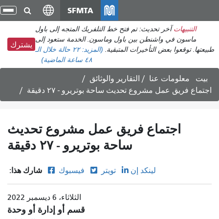
انتقل
SFMTA
تبد
إلى
الت
التنبيهات
آخر تحديث: تم فتح خط التلفريك المتجه إلى باول
المحتوى
ماسون في واشنطن بين باول وماسون. الخدمة ستعود إلى
الرئيسي
يشترك
طبيعتها. توقعوا بعض التأخيرات المتبقية.
(المزيد:
٢٢ حالة
خلال الـ
٤٨ ساعة الماضية)
بيت
معلومات عنا
التقارير والوثائق
اجتماع فريق عمل مشروع تحديث ساحة بوتريرو - ٢٧ دقيقة
اجتماع فريق عمل مشروع تحديث
ساحة بوتريرو - ٢٧ دقيقة
شارك هذا:
لينكد إن
تويتر
فيسبوك
الثلاثاء، 6 ديسمبر 2022
قسم أو إدارة أو وحدة