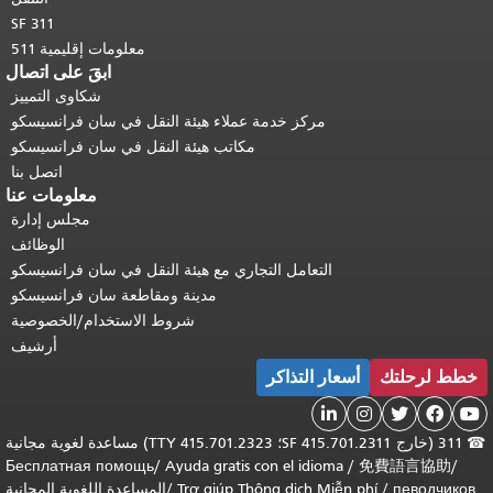
SF 311
معلومات إقليمية 511
ابقَ على اتصال
شكاوى التمييز
مركز خدمة عملاء هيئة النقل في سان فرانسيسكو
مكاتب هيئة النقل في سان فرانسيسكو
اتصل بنا
معلومات عنا
مجلس إدارة
الوظائف
التعامل التجاري مع هيئة النقل في سان فرانسيسكو
مدينة ومقاطعة سان فرانسيسكو
شروط الاستخدام/الخصوصية
أرشيف
خطط لرحلتك
أسعار التذاكر





☎
311 (خارج SF 415.701.2311؛ TTY 415.701.2323) مساعدة لغوية مجانية
Бесплатная помощь
/
Ayuda gratis con el idioma
/
免費語言協助
/
певодчиков
/
Trợ giúp Thông dịch Miễn phí
/
المساعدة اللغوية المجانية