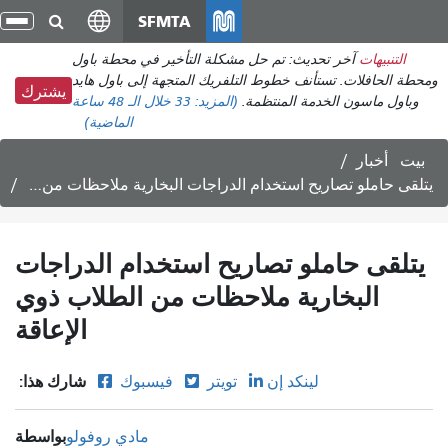
انتقل
SFMTA
تبد
إلى
الت
التنبيهات
آخر تحديث: تم حل مشكلة التأخير في محطة باول
المحتوى
ومحطة الحافلات. تستأنف خطوط التلفريك المتجهة إلى باول هايد
الرئيسي
يشترك
وباول ماسون الخدمة المنتظمة.
(المزيد:
33
خلال الـ 48 ساعة
الماضية)
بيت
أخبار
يتلقى حاملو تصاريح استخدام الدراجات البخارية ملاحظات من الطلاب ذوي الإعاقة
يتلقى حاملو تصاريح استخدام الدراجات
البخارية ملاحظات من الطلاب ذوي
الإعاقة
شارك هذا:
لينكد إن
تويتر
فيسبوك
بواسطة
مادي روفولو