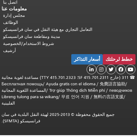
اتصل بنا
معلومات عنا
مجلس إدارة
الوظائف
التعامل التجاري مع هيئة النقل في سان فرانسيسكو
مدينة ومقاطعة سان فرانسيسكو
شروط الاستخدام/الخصوصية
أرشيف
خطط لرحلتك
أسعار التذاكر





☎
311 (خارج SF 415.701.2311؛ TTY 415.701.2323) مساعدة لغوية مجانية
Бесплатная помощь
/
Ayuda gratis con el idioma
/
免費語言協助
/
певодчиков
/
Trợ giúp Thông dịch Miễn phí
/
المساعدة اللغوية المجانية
Libreng tulong para sa wikang
/
무료 언어 지원
/
無料の言語支援
/
الفلبينية
جميع الحقوق محفوظة © 2013-2025 لهيئة النقل البلدية في سان
فرانسيسكو (SFMTA).