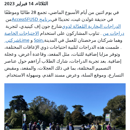
الثلاثاء، 14 فبراير 2023
في يوم اثنين من أيام الأسبوع الماضي، تجمع 28 طالبًا وموظفًا
في حديقة غولدن غيت، تحديدًا في
برنامج AccessSFUSD
من
الدراجات البخارية المُعدّلة لذوي
شارع جون إف كينيدي، لتجربة
دراجات من
. تناوب المشاركون على استخدام
الاحتياجات الخاصة
وهما شركتان مرخصتان للعمل في المدينة
Spin،
و
Lime
شركتي
. صُممت هذه الدراجات لتلبية احتياجات ذوي الإعاقات المختلفة،
وتوفر مزايا إضافية للثبات، مثل المقعد، وقاعدة أعرض، وعجلة
إضافية. بعد تجربة الدراجات، شارك الطلاب آراءهم حول عناصر
التصميم المختلفة، بما في ذلك العجلات، والمقعد، ومقبض
التسارع، وموقع السلة، وعرض مسند القدم، وسهولة الاستخدام.