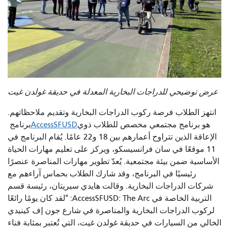
عرض توضيحي للدراجات البخارية المعدلة في حديقة غولدن غيت
انتهز الطلاب فرصة ركوب الدراجات البخارية وتقديم ملاحظاتهم.
هو برنامج مجتمعي مخصص للطلاب ذوي
AccessSFUSD
برنامج
الإعاقة الذين تتراوح أعمارهم بين 18 و22 عامًا. يُقام البرنامج في
11 موقعًا في سان فرانسيسكو، ويركز على تعليم مهارات الحياة
الأساسية ضمن بيئة مجتمعية. يُعدّ تطوير مهارات المناصرة عنصرًا
رئيسيًا في البرنامج، وقد شارك الطلاب بحماس آراءهم مع
شركات الدراجات البخارية. وقالت هايدي سيريتان، رئيسة قسم
التربية الخاصة في AccessSFUSD: The Arc: "لقد كان يومًا رائعًا
لركوب الدراجات البخارية والمناصرة في شارع جون إف كينيدي
الخالي من السيارات في حديقة غولدن غيت، التي تُعتبر بمثابة فناء