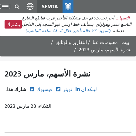
انتقل
SFMTA
تبد
إلى
الت
التنبيهات
آخر تحديث: تم حل مشكلة التأخير قرب تقاطع الشارع
المحتوى
التاسع عشر وهولواي. يستأنف خط أوشن فيو المتجه إلى الداخل
يشترك
الرئيسي
خدماته.
(المزيد:
٢٢ حالة تأخير
خلال الـ ٤٨ ساعة الماضية)
بيت
معلومات عنا
التقارير والوثائق
نشرة الأسهم، مارس 2023
نشرة الأسهم، مارس 2023
شارك هذا:
لينكد إن
تويتر
فيسبوك
الثلاثاء، 28 مارس 2023