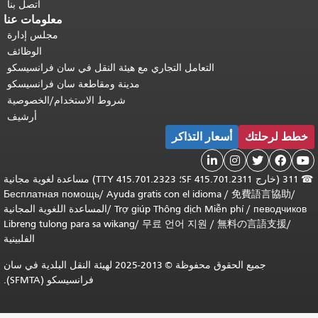
اتصل بنا
معلومات عنا
مجلس إدارة
الوظائف
التعامل التجاري مع هيئة النقل في سان فرانسيسكو
مدينة ومقاطعة سان فرانسيسكو
شروط الاستخدام/الخصوصية
أرشيف
خطط لرحلتك
أسعار التذاكر





☎
311 (خارج SF 415.701.2311؛ TTY 415.701.2323) مساعدة لغوية مجانية
Бесплатная помощь
/
Ayuda gratis con el idioma
/
免費語言協助
/
певодчиков
/
Trợ giúp Thông dịch Miễn phí
/
المساعدة اللغوية المجانية
Libreng tulong para sa wikang
/
무료 언어 지원
/
無料の言語支援
/
الفلبينية
جميع الحقوق محفوظة © 2013-2025 لهيئة النقل البلدية في سان
فرانسيسكو (SFMTA).