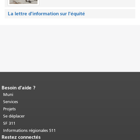
La lettre d'information sur l'équité
Besoin d'aide ?
Fin du contenu de la page.
Le reste de
cette page se répète sur chaque page.
Muni
Retour au haut du contenu principal
.
Services
Projets
Se déplacer
SF 311
Informations régionales 511
Restez connectés