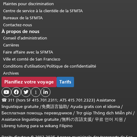
Plaintes pour discrimination
Centre de service à la clientèle de la SFMTA
Bureaux de la SFMTA
Contactez-nous
À propos de nous
Conseil d'administration
Carrières
Faire affaire avec la SFMTA
Ville et comté de San Francisco
Conditions d'utilisation/Politique de confidentialité
Archives
Planifiez votre voyage
Tarifs



1

☎
311 (hors SF 415.701.2311; ATS 415.701.2323) Assistance
linguistique gratuite /
免費語言協助
/
Ayuda gratis con el idioma
/
Бесплатная помощь переводчиков
/
Trợ giúp Thông dịch Miễn phí
/
Assistance linguistique gratuite
/
無料の言語支援
/
무료 언어 지원
/
Libreng tulong para sa wikang Filipino