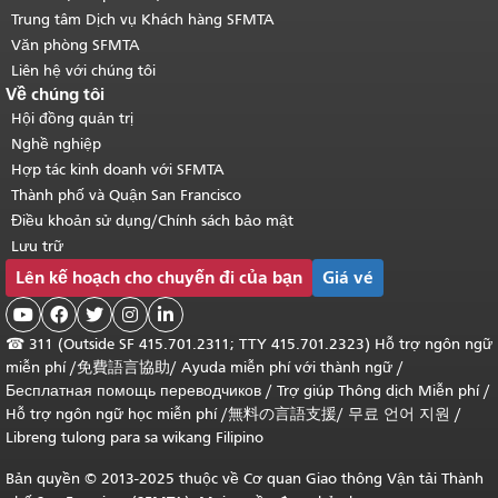
Trung tâm Dịch vụ Khách hàng SFMTA
Văn phòng SFMTA
Liên hệ với chúng tôi
Về chúng tôi
Hội đồng quản trị
Nghề nghiệp
Hợp tác kinh doanh với SFMTA
Thành phố và Quận San Francisco
Điều khoản sử dụng/Chính sách bảo mật
Lưu trữ
Lên kế hoạch cho chuyến đi của bạn
Giá vé





☎
311 (Outside SF 415.701.2311; TTY 415.701.2323) Hỗ trợ ngôn ngữ
miễn phí /
免費語言協助
/
Ayuda miễn phí với thành ngữ
/
Бесплатная помощь переводчиков
/
Trợ giúp Thông dịch Miễn phí
/
Hỗ trợ ngôn ngữ học
miễn phí
/
無料の言語支援
/
무료 언어 지원
/
Libreng tulong para sa wikang Filipino
Bản quyền © 2013-2025 thuộc về Cơ quan Giao thông Vận tải Thành