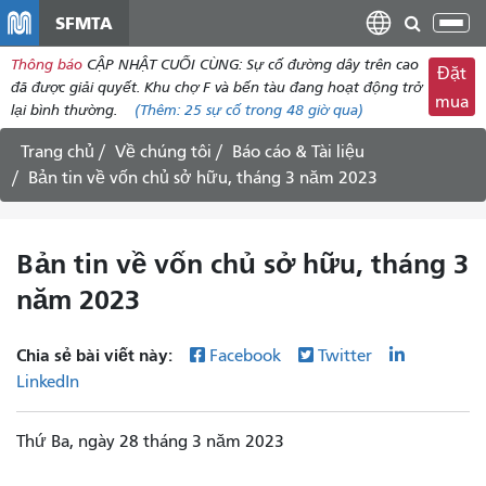
đến
SFMTA
Chu
nội
đổi
Thông báo
CẬP NHẬT CUỐI CÙNG: Sự cố đường dây trên cao
dung
Đặt
điề
đã được giải quyết. Khu chợ F và bến tàu đang hoạt động trở
mua
hư
lại bình thường.
(Thêm:
25 sự cố
trong 48 giờ qua)
Trang chủ
Về chúng tôi
Báo cáo & Tài liệu
Bản tin về vốn chủ sở hữu, tháng 3 năm 2023
Bản tin về vốn chủ sở hữu, tháng 3
năm 2023
Chia sẻ bài viết này:
Facebook
Twitter
LinkedIn
Thứ Ba, ngày 28 tháng 3 năm 2023