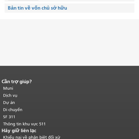
Bản tin về vốn chủ sở hữu
Cần trợ giúp?
Kết thúc nội dung trang.
Phần còn lại
của trang này được lặp lại trên mọi
Muni
trang.
Quay lại đầu trang nội dung
Dịch vụ
chính
.
Dự án
Di chuyển
SF 311
Thông tin khu vực 511
Hãy giữ liên lạc
Khiếu nại về phân biệt đối xử