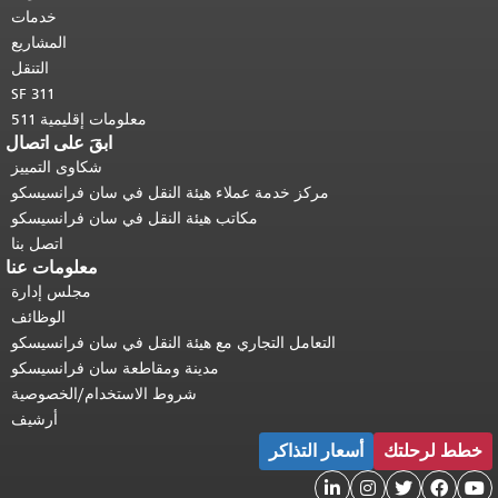
أعلى المحتوى الرئيسي
.
خدمات
المشاريع
التنقل
SF 311
معلومات إقليمية 511
ابقَ على اتصال
شكاوى التمييز
مركز خدمة عملاء هيئة النقل في سان فرانسيسكو
مكاتب هيئة النقل في سان فرانسيسكو
اتصل بنا
معلومات عنا
مجلس إدارة
الوظائف
التعامل التجاري مع هيئة النقل في سان فرانسيسكو
مدينة ومقاطعة سان فرانسيسكو
شروط الاستخدام/الخصوصية
أرشيف
خطط لرحلتك
أسعار التذاكر




