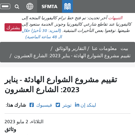
انتقل
SFMTA
تبد
إلى
الت
التنبيهات
آخر تحديث: تم فتح خط ترام كاليفورنيا المتجه إلى
المحتوى
كاليفورنيا عند تقاطع شارعي كاليفورنيا وجونز. الخدمة ستعود إلى
الرئيسي
يشترك
طبيعتها. توقعوا بعض التأخيرات المتبقية.
(المزيد:
30 تأخيرًا
خلال
الـ 48 ساعة الماضية)
بيت
معلومات عنا
التقارير والوثائق
تقييم مشروع الشوارع الهادئة - يناير 2023: الشارع العشرون
تقييم مشروع الشوارع الهادئة - يناير
2023: الشارع العشرون
شارك هذا:
لينكد إن
تويتر
فيسبوك
الثلاثاء، 2 مايو 2023
وثائق