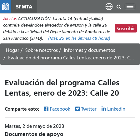
Pasar
SFMTA
Alt
al
nav
Alertas
ACTUALIZACIÓN: La ruta 14 (entrada/salida)
contenido
continúa desviándose alrededor de Mission y la calle 26
principal
Suscribir
debido a la actividad del Departamento de Bomberos de
San Francisco (SFFD).
(Más:
25
en las últimas 48 horas)
Hogar
Sobre nosotros
Informes y documentos
Evaluación del programa Calles Lentas, enero de 2023: Calle 20
Evaluación del programa Calles
Lentas, enero de 2023: Calle 20
Comparte esto:
Facebook
Twitter
LinkedIn
Martes, 2 de mayo de 2023
Documentos de apoyo