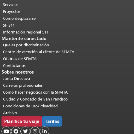
páginas.
Volver al principio del
Servicios
contenido principal
.
Proyectos
Cómo desplazarse
SF 311
Información regional 511
Mantente conectado
Quejas por discriminación
Centro de atención al cliente de SFMTA
Oficinas de SFMTA
Contáctanos
Sobre nosotros
Junta Directiva
Carreras profesionales
Cómo hacer negocios con la SFMTA
Ciudad y Condado de San Francisco
Condiciones de uso/Privacidad
Archivo
Planifica tu viaje
Tarifas




