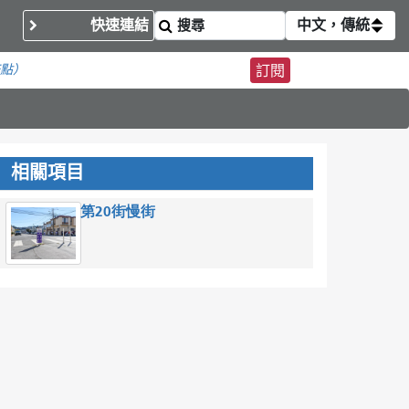
快速連結
中文，傳統
務點）
訂閱
相關項目
第20街慢街