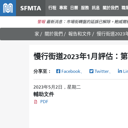
SFMTA
行程
專案
日曆
服務
訊息
關於我們
職
警報
最新消息：市場街轉盤的延誤已解除。鮑威爾
家
關於我們
報告和文件
慢行街道2023
慢行街道2023年1月評估：第
分享至：
Facebook、
Twitter、
Li
2023年5月2日，星期二
輔助文件
PDF