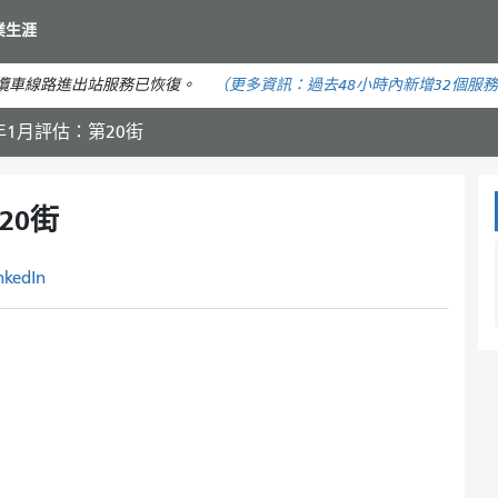
移
業生涯
至
主
纜車線路進出站服務已恢復。
（更多資訊：
過去48小時內
新增32個服
要
內
年1月評估：第20街
容
20街
nkedIn