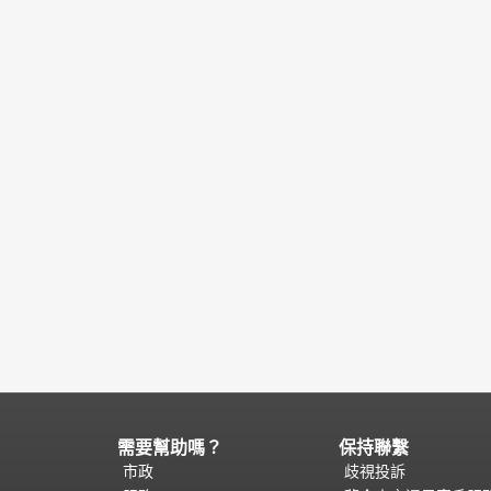
需要幫助嗎？
保持聯繫
頁
面
市政
歧視投訴