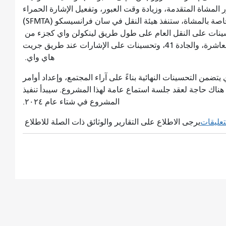
و30 لتشمل فترات عبور المشاة المتقدمة، وزيادة وقت العبور، وتفعيل الإشارة الحمراء
في جميع الأوقات. إضافةً إلى هذه التحسينات الخاصة بالمشاة، ستنفذ هيئة النقل في سان فرانسيسكو (SFMTA)
نات على النقل العام على طول طريق لينكولن واي كجزء من
عن إشارات مرور جديدة عند كيزر درايف، والجادة العاشرة، والجادة 41، وتحسينات على الإشارات عند طريق جريت
هاي واي.
تضمن التحسينات النهائية بناءً على آراء المجتمع، وإعداد أوامر
ن هناك حاجة لعقد جلسة استماع عامة لهذا المشروع. سيبدأ تنفيذ
المشروع في شتاء عام ٢٠٢٤.
تعليقات
يرجى الاطلاع على التقارير والوثائق ذات الصلة للاطلاع