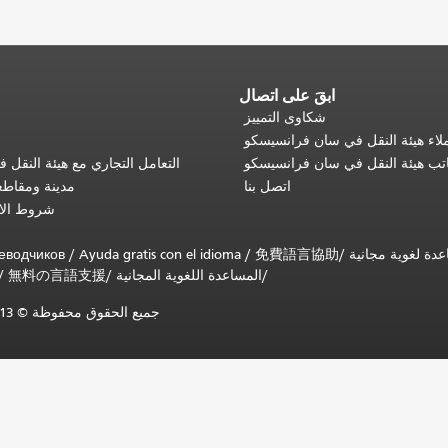
ابقَ على اتصال
شكاوى التمييز
اء هيئة النقل في سان فرانسيسكو
تب هيئة النقل في سان فرانسيسكو
التعامل التجاري مع هيئة النقل
اتصل بنا
مدينة ومقاط
شروط الا
еводчиков
/
Ayuda gratis con el idioma
/
免費語言協助
/
المساعدة اللغوية المجانية
/
無料の言語支援
/
جميع الحقوق محفوظة © 2013-2025 لهيئة النقل البلدية في سان فرانسيسكو (SFMTA).