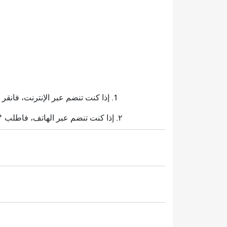
1. إذا كنت تنضم عبر الإنترنت، فانقر على أيقونة "ارفع يدك" عندما يُنادى على دورك. وعندما يُطلب منك إلغاء كتم الصوت، انقر على أيقونة الميكروفون للتحدث.
٢. إذا كنت تنضم عبر الهاتف، فاطلب *٥ ليتم وضعك في قائمة انتظار التعليقات العامة عند طلب موضوعك. وعندما يُطلب منك ذلك، اطلب *٦ لإلغاء كتم صوتك.