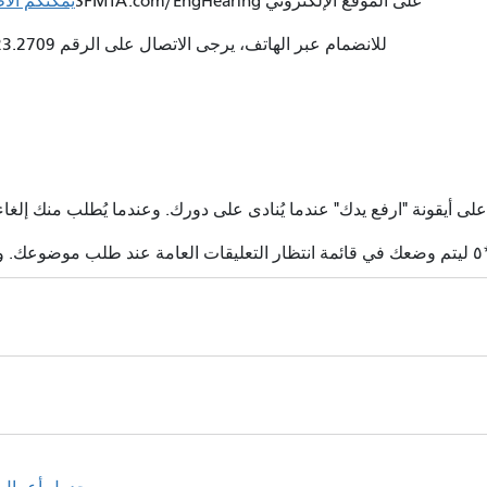
على الموقع الإلكتروني SFMTA.com/EngHearing
يمكنكم الاط
للانضمام عبر الهاتف، يرجى الاتصال على الرقم 415.523.2709 وإدخال رقم تعريف المؤتمر 836 632 456#