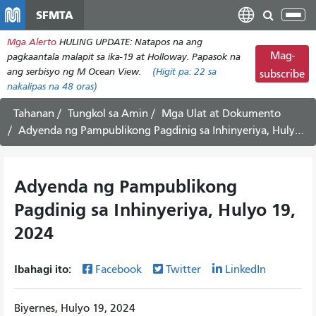
Laktawan
SFMTA
I-
ang
tog
Mga Alerto
HULING UPDATE: Natapos na ang
pangunahing
ang
Mag-
pagkaantala malapit sa ika-19 at Holloway. Papasok na
nilalaman
nab
ang serbisyo ng M Ocean View.
(Higit pa:
22
sa
subscribe
nakalipas na 48 oras)
Tahanan
Tungkol sa Amin
Mga Ulat at Dokumento
Adyenda ng Pampublikong Pagdinig sa Inhinyeriya, Hulyo 19, 2024
Adyenda ng Pampublikong
Pagdinig sa Inhinyeriya, Hulyo 19,
2024
Ibahagi ito:
Facebook
Twitter
LinkedIn
Biyernes, Hulyo 19, 2024