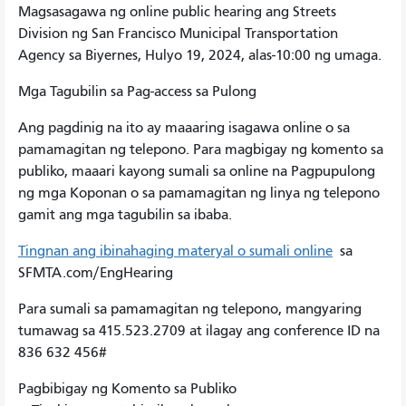
Magsasagawa ng online public hearing ang Streets
Division ng San Francisco Municipal Transportation
Agency sa Biyernes, Hulyo 19, 2024, alas-10:00 ng umaga.
Mga Tagubilin sa Pag-access sa Pulong
Ang pagdinig na ito ay maaaring isagawa online o sa
pamamagitan ng telepono. Para magbigay ng komento sa
publiko, maaari kayong sumali sa online na Pagpupulong
ng mga Koponan o sa pamamagitan ng linya ng telepono
gamit ang mga tagubilin sa ibaba.
Tingnan ang ibinahaging materyal o sumali online
sa
SFMTA.com/EngHearing
Para sumali sa pamamagitan ng telepono, mangyaring
tumawag sa 415.523.2709 at ilagay ang conference ID na
836 632 456#
Pagbibigay ng Komento sa Publiko