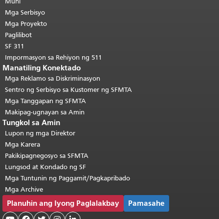
pahina.
Muni
Ang natitirang bahagi ng
pahinang ito ay nauulit sa bawat
Mga Serbisyo
pahina.
Bumalik sa tuktok ng
Mga Proyekto
pangunahing nilalaman
.
Paglilibot
SF 311
Impormasyon sa Rehiyon ng 511
Manatiling Konektado
Mga Reklamo sa Diskriminasyon
Sentro ng Serbisyo sa Kustomer ng SFMTA
Mga Tanggapan ng SFMTA
Makipag-ugnayan sa Amin
Tungkol sa Amin
Lupon ng mga Direktor
Mga Karera
Pakikipagnegosyo sa SFMTA
Lungsod at Kondado ng SF
Mga Tuntunin ng Paggamit/Pagkapribado
Mga Archive
Planuhin ang Iyong Paglalakbay
Pamasahe