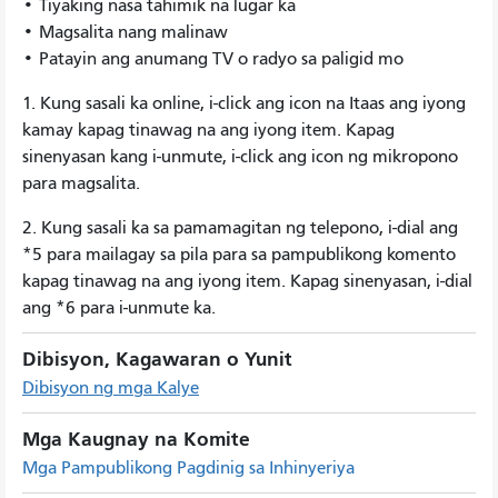
• Tiyaking nasa tahimik na lugar ka
• Magsalita nang malinaw
• Patayin ang anumang TV o radyo sa paligid mo
1. Kung sasali ka online, i-click ang icon na Itaas ang iyong
kamay kapag tinawag na ang iyong item. Kapag
sinenyasan kang i-unmute, i-click ang icon ng mikropono
para magsalita.
2. Kung sasali ka sa pamamagitan ng telepono, i-dial ang
*5 para mailagay sa pila para sa pampublikong komento
kapag tinawag na ang iyong item. Kapag sinenyasan, i-dial
ang *6 para i-unmute ka.
Dibisyon, Kagawaran o Yunit
Dibisyon ng mga Kalye
Mga Kaugnay na Komite
Mga Pampublikong Pagdinig sa Inhinyeriya