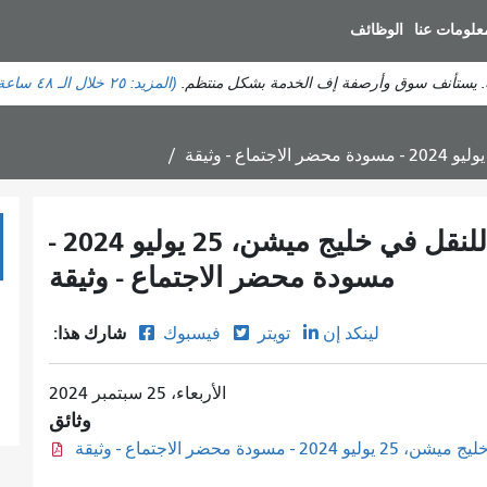
انتقل
علومات عنا
الوظائف
إلى
المحتوى
ة. يستأنف سوق وأرصفة إف الخدمة بشكل منتظم.
(المزيد:
٢٥
خلال الـ ٤٨ ساعة الماضية)
الرئيسي
اجتماع اللجنة الاستشارية للنقل في خليج ميشن، 25 يوليو 2024 -
مسودة محضر الاجتماع - وثيقة
شارك هذا:
لينكد إن
تويتر
فيسبوك
الأربعاء، 25 سبتمبر 2024
وثائق
ة محضر الاجتماع - وثيقة