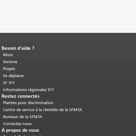
Besoin d'aide ?
Fin du contenu de la page.
Le reste de
cette page se répète sur chaque page.
Muni
Retour au haut du contenu principal
.
Services
Projets
Se déplacer
SF 311
Informations régionales 511
Restez connectés
Plaintes pour discrimination
Centre de service à la clientèle de la SFMTA
Bureaux de la SFMTA
Contactez-nous
À propos de nous