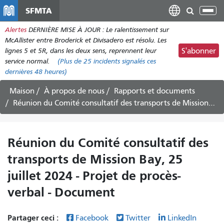
Aller
SFMTA
Bas
au
la
Alertes
DERNIÈRE MISE À JOUR : Le ralentissement sur
contenu
nav
McAllister entre Broderick et Divisadero est résolu. Les
principal
lignes 5 et 5R, dans les deux sens, reprennent leur
S'abonner
service normal.
(Plus de
25
incidents signalés ces
dernières 48 heures)
Maison
À propos de nous
Rapports et documents
Réunion du Comité consultatif des transports de Mission Bay, 25 juillet 2024 - Projet de procès-verbal - Document
Réunion du Comité consultatif des
transports de Mission Bay, 25
juillet 2024 - Projet de procès-
verbal - Document
Partager ceci :
Facebook
Twitter
LinkedIn