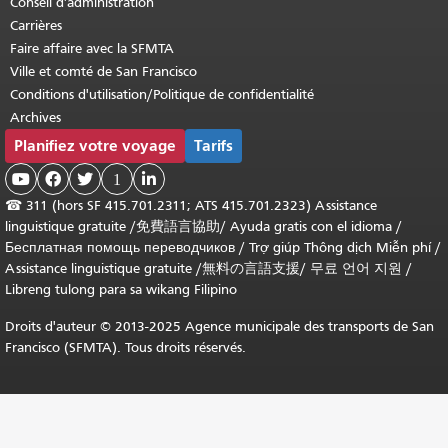
Conseil d'administration
Carrières
Faire affaire avec la SFMTA
Ville et comté de San Francisco
Conditions d'utilisation/Politique de confidentialité
Archives
Planifiez votre voyage
Tarifs



1

☎
311 (hors SF 415.701.2311; ATS 415.701.2323) Assistance
linguistique gratuite /
免費語言協助
/
Ayuda gratis con el idioma
/
Бесплатная помощь переводчиков
/
Trợ giúp Thông dịch Miễn phí
/
Assistance linguistique gratuite
/
無料の言語支援
/
무료 언어 지원
/
Libreng tulong para sa wikang Filipino
Droits d'auteur © 2013-2025 Agence municipale des transports de San
Francisco (SFMTA). Tous droits réservés.