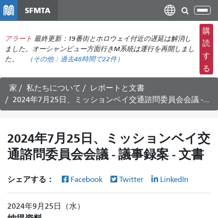
メ
SFMTA
ナ
イ
ビ
ン
購
ゲ
アラート
最終更新：19番街とホロウェイ付近の遅延は解消し
コ
読
ー
ました。オーシャンビュー方面行きM系統は運行を再開しまし
ン
す
た。
（その他：
過去48時間で
22件）
シ
テ
る
ョ
ン
ン
ツ
家
私たちについて
レポートと文書
の
に
2024年7月25日、ミッションベイ交通諮問委員会会議 - 議事録案 - 文書
切
移
り
動
替
2024年7月25日、ミッションベイ交
え
通諮問委員会会議 - 議事録案 - 文書
シェアする：
Facebook
Twitter
LinkedIn
2024年9月25日（水）