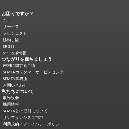
お困りですか？
ページコンテンツの終わり。
このペー
ジの残りの部分はすべてのページで繰
ムニ
り返されます。
メインコンテンツの先
サービス
頭に戻る
。
プロジェクト
移動手段
SF 311
511 地域情報
つながりを保ちましょう
差別に関する苦情
SFMTAカスタマーサービスセンター
SFMTA事務所
お問い合わせ
私たちについて
取締役会
採用情報
SFMTAとの取引について
サンフランシスコ市郡
利用規約／プライバシーポリシー