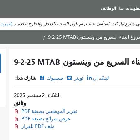
انتقل
علومات عنا
الوظائف
إلى
المحتوى
في شارع ماركت. استأنف خط ترام باول المتجه للداخل والخارج الخدمة.
(المزيد
الرئيسي
شارك هذا:
لينكد إن
تويتر
فيسبوك
الثلاثاء، 2 سبتمبر 2025
وثائق
تقرير الموظفين بصيغة PDF
عرض شرائح بصيغة PDF
ملف PDF للقرار