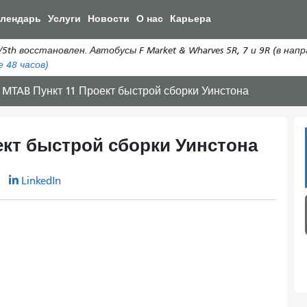
Перейти
алендарь
Услуги
Новости
О нас
Карьера
к
общему
осстановлен. Автобусы F Market & Wharves 5R, 7 и 9R (в напр
содержанию
 48 часов)
5 MTAB Пункт 11 Проект быстрой сборки Уинстона
оект быстрой сборки Уинстона
r
LinkedIn