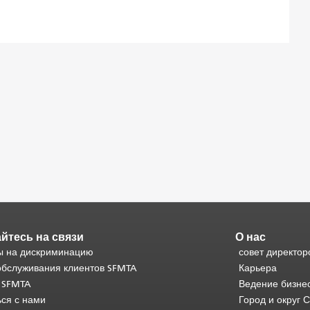
йтесь на связи
О нас
 на дискриминацию
совет директор
обслуживания клиентов SFMTA
Карьера
 SFMTA
Ведение бизне
ься с нами
Город и округ 