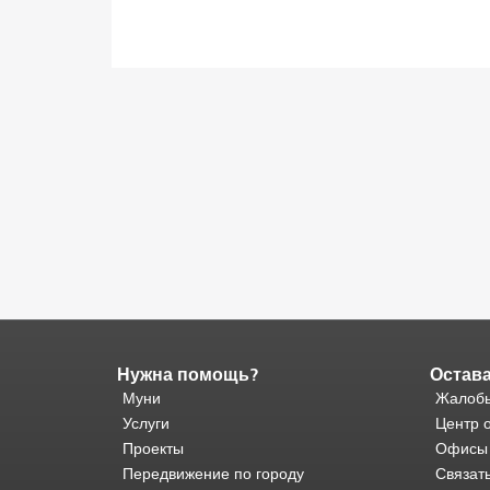
Нужна помощь?
Остава
Конец
содержимого
Муни
Жалобы
страницы.
Остальная
Услуги
Центр 
часть
Проекты
Офисы
этой
Передвижение по городу
Связат