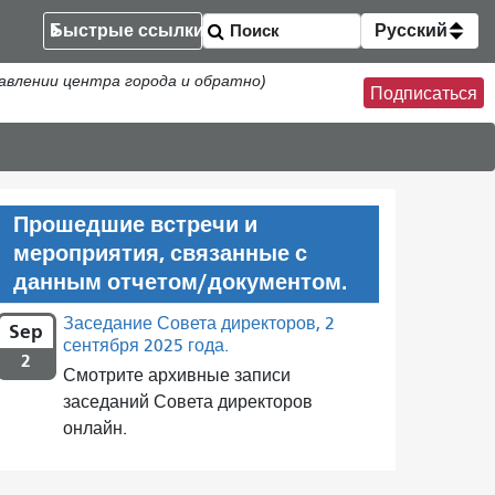
Быстрые ссылки
Русский
авлении центра города и обратно)
Подписаться
Прошедшие встречи и
мероприятия, связанные с
данным отчетом/документом.
Заседание Совета директоров, 2
Sep
сентября 2025 года.
2
Смотрите архивные записи
заседаний Совета директоров
онлайн.