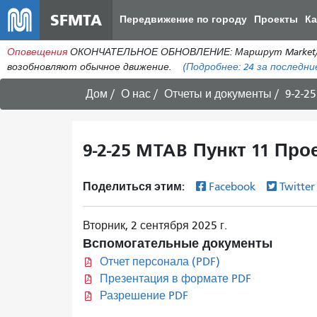
SFMTA
Передвижение по городу
Проекты
К
Оповещения
ОКОНЧАТЕЛЬНОЕ ОБНОВЛЕНИЕ: Маршрут Market/5th в
возобновляют обычное движение.
(Подробнее:
24
за последние
Дом
О нас
Отчеты и документы
9-2-2
9-2-25 MTAB Пункт 11 Пр
Поделиться этим:
Facebook
Twitte
Вторник, 2 сентября 2025 г.
Вспомогательные документы
Отчет персонала (PDF)
Презентация в формате PDF
Разрешение PDF