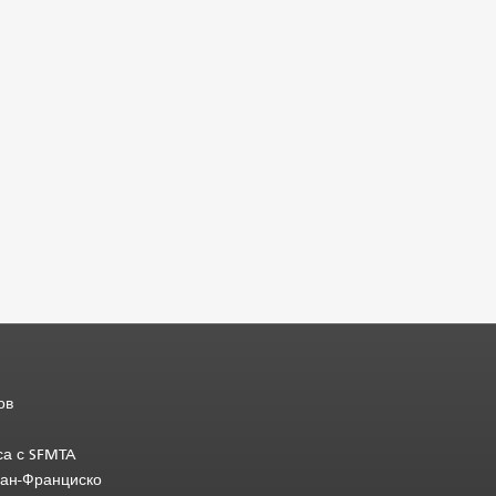
ов
са с SFMTA
Сан-Франциско