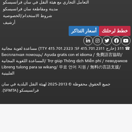
التعامل التجاري مع هيئة النقل في سان فرانسيسكو
مدينة ومقاطعة سان فرانسيسكو
شروط الاستخدام/الخصوصية
أرشيف
خطط لرحلتك
أسعار التذاكر





☎
311 (خارج SF 415.701.2311؛ TTY 415.701.2323) مساعدة لغوية مجانية
Бесплатная помощь
/
Ayuda gratis con el idioma
/
免費語言協助
/
певодчиков
/
Trợ giúp Thông dịch Miễn phí
/
المساعدة اللغوية المجانية
Libreng tulong para sa wikang
/
무료 언어 지원
/
無料の言語支援
/
الفلبينية
جميع الحقوق محفوظة © 2013-2025 لهيئة النقل البلدية في سان
فرانسيسكو (SFMTA).