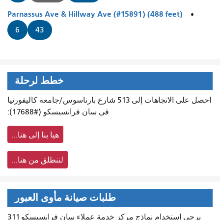
Parnassus Ave & Hillway Ave (#15891) (488 feet)
6
43
خطط لرحلة
احصل على الاتجاهات إلى 513 شارع بارناسوس/جامعة كاليفورنيا
في سان فرانسيسكو (#17688):
هيا بنا إلى هنا...
لننطلق من هنا...
طلبات صيانة مأوى العبور
يرجى استخدام نماذج مركز خدمة عملاء سان فرانسيسكو 311