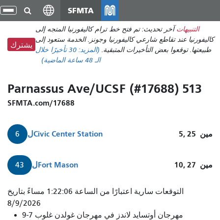
انتقل
SFMTA
تبد
إلى
الت
التنبيهات
آخر تحديث: تم فتح خط ترام كاليفورنيا المتجه إلى
المحتوى
كاليفورنيا عند تقاطع شارعي كاليفورنيا وجونز. الخدمة ستعود إلى
الرئيسي
يشترك
طبيعتها. توقعوا بعض التأخيرات المتبقية.
(المزيد:
30 تأخيرًا
خلال
الـ 48 ساعة الماضية)
513 Parnassus Ave/UCSF (#17688)
SFMTA.com/17688
مين
5, 25
Civic Center Station
ل
6
مين
10, 27
Fort Mason
ل
43
التوقعات سارية اعتبارًا من الساعة 1:22:06 مساءً بتاريخ
8/9/2026
مهرجان أوتسايد لاندز في مهرجان غولدن غلوب 7-9