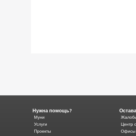
Нужна помощь?
Остава
Конец
содержимого
Муни
Жалобы
страницы.
Остальная
Услуги
Центр 
часть
Проекты
Офисы