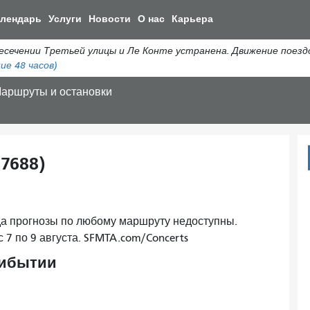
Перейти
алендарь
Услуги
Новости
О нас
Карьера
к
общему
ении Третьей улицы и Ле Конте устранена. Движение поездов 
содержанию
ие 48 часов)
аршруты и остановки
17688)
ода прогнозы по любому маршруту недоступны.
с 7 по 9 августа. SFMTA.com/Concerts
рибытии