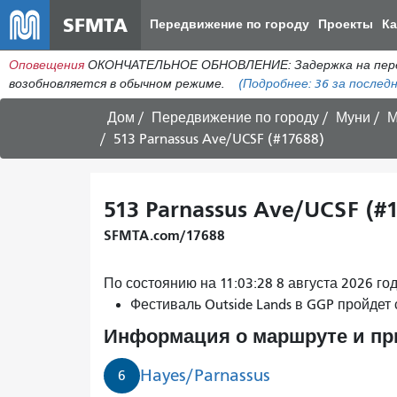
SFMTA
Передвижение по городу
Проекты
К
Оповещения
ОКОНЧАТЕЛЬНОЕ ОБНОВЛЕНИЕ: Задержка на пересеч
возобновляется в обычном режиме.
(Подробнее:
36
за последн
Дом
Передвижение по городу
Муни
М
513 Parnassus Ave/UCSF (#17688)
513 Parnassus Ave/UCSF (#
SFMTA.com/17688
По состоянию на 11:03:28 8 августа 2026 г
Фестиваль Outside Lands в GGP пройдет 
Информация о маршруте и п
Hayes/Parnassus
6