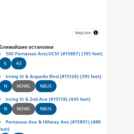
MapLibre
Ближайшие остановки
500 Parnassus Ave/UCSF (#15887) (195 feet)
6
43
Irving St & Arguello Blvd (#15124) (395 feet)
N
NOWL
NBUS
Irving St & 2nd Ave (#15118) (445 feet)
N
NOWL
NBUS
Parnassus Ave & Hillway Ave (#15891) (488
feet)