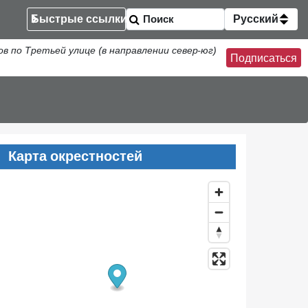
Быстрые ссылки
Русский
по Третьей улице (в направлении север-юг)
Подписаться
Карта окрестностей