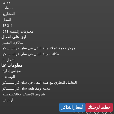
 في كل صفحة.
العودة إلى
موني
أعلى المحتوى الرئيسي
.
خدمات
المشاريع
التنقل
SF 311
معلومات إقليمية 511
ابقَ على اتصال
شكاوى التمييز
مركز خدمة عملاء هيئة النقل في سان فرانسيسكو
مكاتب هيئة النقل في سان فرانسيسكو
اتصل بنا
معلومات عنا
مجلس إدارة
الوظائف
التعامل التجاري مع هيئة النقل في سان فرانسيسكو
مدينة ومقاطعة سان فرانسيسكو
شروط الاستخدام/الخصوصية
أرشيف
أسعار التذاكر