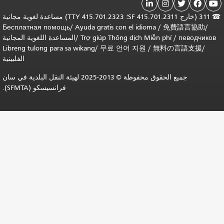


311 (خارج SF 415.701.2311؛ TTY 415.701.2323) مساعدة لغوية مجانية
Бесплатная помощь
/
Ayuda gratis con el idioma
/
免
Trợ giúp Thông dịch Miễn phí
/
المساعدة اللغوية المجانية
Libreng tulong para sa wikang
/
무료 언어 지원
/
無料の
الفلبينية
جميع الحقوق محفوظة © 2013-2025 لهيئة النقل البلدية في سان
فرانسيسكو (SFMTA).