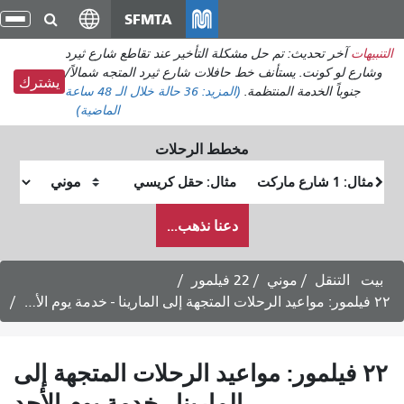
انتقل
SFMTA
تبديل
إلى
التنقل
ديث: تم حل مشكلة التأخير عند تقاطع شارع ثيرد
المحتوى
ت. يستأنف خط حافلات شارع ثيرد المتجه شمالاً/
الرئيسي
يشترك
خدمة المنتظمة.
(المزيد:
36 حالة
خلال الـ 48 ساعة
الماضية)
مخطط الرحلات
موقع
موقع
البداية
النهاية
كيف
دعنا نذهب...
أرغب
في
السفر
موني
22 فيلمور
لمور: مواعيد الرحلات المتجهة إلى
المارينا - خدمة يوم الأحد