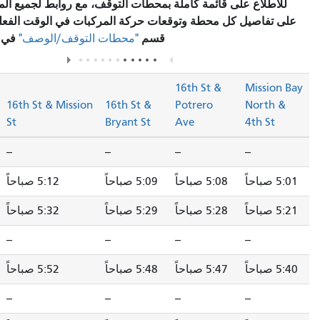
على قائمة كاملة بمحطات التوقف، مع روابط لجميع المحطات للاطلاع
ل كل محطة وتوقعات حركة المركبات في الوقت الفعلي، يرجى زيارة
قسم
في صفحة المسار.
"محطات التوقف/الوصف"
16th St &
M
Church St &
16th St & Mission
16th St &
Potrero
Market St
St
Bryant St
Ave
4
--
--
--
--
--
5:08 صباحاً
5:09 صباحاً
5:12 صباحاً
5:16 صباحاً
5:28 صباحاً
5:29 صباحاً
5:32 صباحاً
5:36 صباحاً
--
--
--
--
--
5:47 صباحاً
5:48 صباحاً
5:52 صباحاً
5:57 صباحاً
--
--
--
--
--