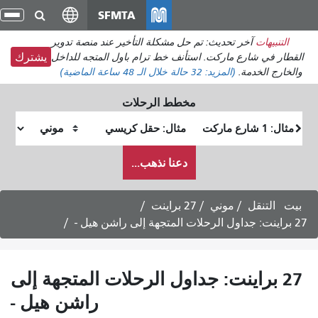
انتقل
SFMTA
تبديل
إلى
التنقل
حل مشكلة التأخير عند منصة تدوير
المحتوى
أنف خط ترام باول المتجه للداخل
يشترك
الرئيسي
خلال الـ 48 ساعة الماضية)
خطط الرحلات
وقع
موقع
بداية
النهاية
كيف
دعنا نذهب...
أرغب
في
السفر
اينت
اول الرحلات المتجهة إلى
راشن هيل -