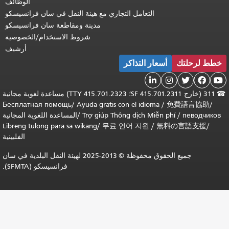
الوظائف
ل التجاري مع هيئة النقل في سان فرانسيسكو
مدينة ومقاطعة سان فرانسيسكو
شروط الاستخدام/الخصوصية
أرشيف
اكر
311 (خارج SF 415.701.2311؛ TTY 415.701.2323) مساعدة لغوية مجانية
Бесплатная помощь
/
Ayuda gratis con e
Trợ giúp Thông d
/
المساعدة اللغوية المجانية
Libreng tulong para sa wikang
/
무료 언어
الفلبينية
جميع الحقوق محفوظة © 2013-2025 لهيئة النقل البلدية في سان
فرانسيسكو (SFMTA).