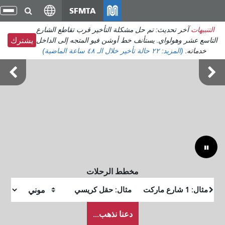
انتقل
SFMTA
تبد
إلى
الت
التنبيهات
آخر تحديث: تم حل مشكلة التأخير قرب تقاطع الشارع
المحتوى
التاسع عشر وهولواي. يستأنف خط أوشن فيو المتجه إلى الداخل
يشترك
الرئيسي
خدماته.
(المزيد:
٢٢ حالة تأخير
خلال الـ ٤٨ ساعة الماضية)
أوتسايد لاندز 7-9 أغسطس
مخطط الرحلات
موقع
موقع
البداية
النهاية
كيف
دعنا نذهب...
أرغب