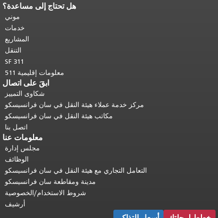
هل تحتاج إلى مساعدة؟
نهاية محتوى الصفحة.
يتكرر باقي محتوى
هذه الصفحة في كل صفحة.
العودة إلى
موني
أعلى المحتوى الرئيسي
.
خدمات
المشاريع
التنقل
SF 311
معلومات إقليمية 511
ابقَ على اتصال
شكاوى التمييز
مركز خدمة عملاء هيئة النقل في سان فرانسيسكو
مكاتب هيئة النقل في سان فرانسيسكو
اتصل بنا
معلومات عنا
مجلس إدارة
الوظائف
التعامل التجاري مع هيئة النقل في سان فرانسيسكو
مدينة ومقاطعة سان فرانسيسكو
شروط الاستخدام/الخصوصية
أرشيف
خطط لرحلتك
أسعار التذاكر