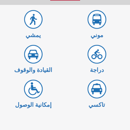
في
السفر
موني
يمشي
دراجة
القيادة والوقوف
تاكسي
إمكانية الوصول