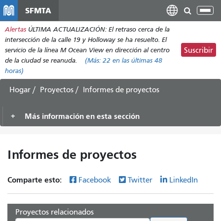
Pasar
SFMTA
Alt
al
nav
Alertas
ÚLTIMA ACTUALIZACIÓN: El retraso cerca de la
contenido
intersección de la calle 19 y Holloway se ha resuelto. El
principal
servicio de la línea M Ocean View en dirección al centro
Suscribir
de la ciudad se reanuda.
(Más:
22
en las últimas 48
horas)
Hogar
Proyectos
Informes de proyectos
Más información en esta sección
Informes de proyectos
Comparte esto:
Facebook
Twitter
LinkedIn
Proyectos relacionados