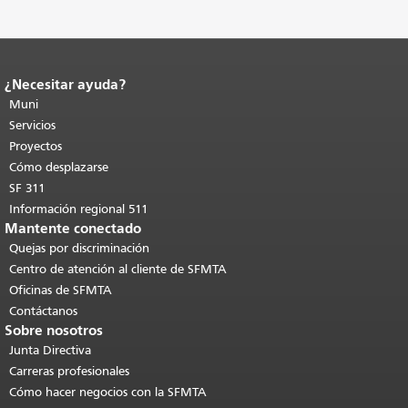
¿Necesitar ayuda?
Fin del contenido de la página.
El resto
de esta página se repite en todas las
Muni
páginas.
Volver al principio del
Servicios
contenido principal
.
Proyectos
Cómo desplazarse
SF 311
Información regional 511
Mantente conectado
Quejas por discriminación
Centro de atención al cliente de SFMTA
Oficinas de SFMTA
Contáctanos
Sobre nosotros
Junta Directiva
Carreras profesionales
Cómo hacer negocios con la SFMTA