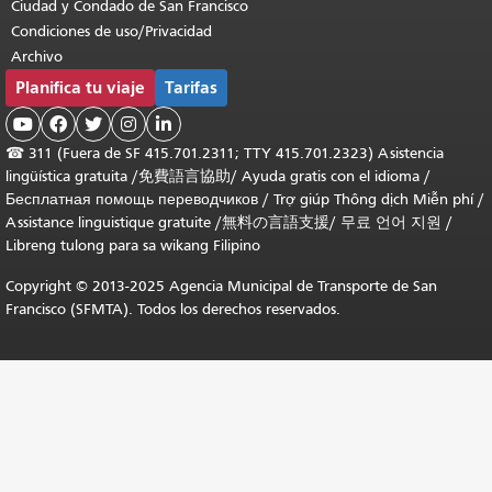
Ciudad y Condado de San Francisco
Condiciones de uso/Privacidad
Archivo
Planifica tu viaje
Tarifas





☎
311 (Fuera de SF 415.701.2311; TTY 415.701.2323) Asistencia
lingüística gratuita /
免費語言協助
/
Ayuda gratis con el idioma
/
Бесплатная помощь переводчиков
/
Trợ giúp Thông dịch Miễn phí
/
Assistance linguistique gratuite
/
無料の言語支援
/
무료 언어 지원
/
Libreng tulong para sa wikang Filipino
Copyright © 2013-2025 Agencia Municipal de Transporte de San
Francisco (SFMTA). Todos los derechos reservados.