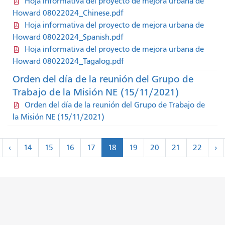
Hoja informativa del proyecto de mejora urbana de
Howard 08022024_Chinese.pdf
Hoja informativa del proyecto de mejora urbana de
Howard 08022024_Spanish.pdf
Hoja informativa del proyecto de mejora urbana de
Howard 08022024_Tagalog.pdf
Orden del día de la reunión del Grupo de
Trabajo de la Misión NE (15/11/2021)
Orden del día de la reunión del Grupo de Trabajo de
la Misión NE (15/11/2021)
Paginación
<
pr
‹
14
15
16
17
18
19
20
21
22
›
rimero
anterior
>