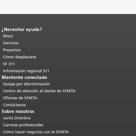
¿Necesitar ayuda?
Fin del contenido de la página.
El resto
de esta página se repite en todas las
Muni
páginas.
Volver al principio del
Servicios
contenido principal
.
Proyectos
Cómo desplazarse
SF 311
Información regional 511
Mantente conectado
Quejas por discriminación
Centro de atención al cliente de SFMTA
Oficinas de SFMTA
Contáctanos
Sobre nosotros
Junta Directiva
Carreras profesionales
Cómo hacer negocios con la SFMTA