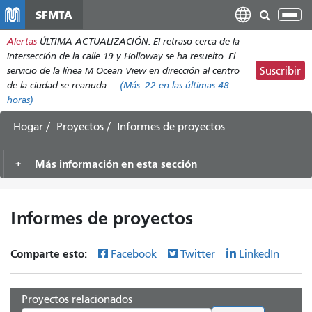
Pasar
SFMTA
Alt
al
nav
Alertas
ÚLTIMA ACTUALIZACIÓN: El retraso cerca de la
contenido
intersección de la calle 19 y Holloway se ha resuelto. El
principal
servicio de la línea M Ocean View en dirección al centro
Suscribir
de la ciudad se reanuda.
(Más:
22
en las últimas 48
horas)
Hogar
Proyectos
Informes de proyectos
Más información en esta sección
Informes de proyectos
Comparte esto:
Facebook
Twitter
LinkedIn
Proyectos relacionados