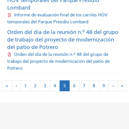
HOV temporales del Parque Presidio
Lombard
Informe de evaluación final de los carriles HOV
temporales del Parque Presidio Lombard
Orden del día de la reunión n.º 48 del grupo
de trabajo del proyecto de modernización
del patio de Potrero
Orden del día de la reunión n.º 48 del grupo de
trabajo del proyecto de modernización del patio de
Potrero
Paginación
"
<
próxim
úl
«
‹
1
2
3
4
5
6
7
8
9
›
»
primero
anterior
>
"