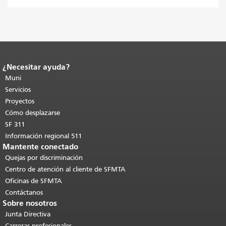
¿Necesitar ayuda?
Fin del contenido de la página.
El resto
de esta página se repite en todas las
Muni
páginas.
Volver al principio del
Servicios
contenido principal
.
Proyectos
Cómo desplazarse
SF 311
Información regional 511
Mantente conectado
Quejas por discriminación
Centro de atención al cliente de SFMTA
Oficinas de SFMTA
Contáctanos
Sobre nosotros
Junta Directiva
Carreras profesionales