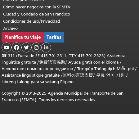
Cómo hacer negocios con la SFMTA
Ciudad y Condado de San Francisco
Condiciones de uso/Privacidad
Archivo
Planifica tu viaje
Tarifas





☎
311 (Fuera de SF 415.701.2311; TTY 415.701.2323) Asistencia
lingüística gratuita /
免費語言協助
/
Ayuda gratis con el idioma
/
Бесплатная помощь переводчиков
/
Trợ giúp Thông dịch Miễn phí
/
Assistance linguistique gratuite
/
無料の言語支援
/
무료 언어 지원
/
Libreng tulong para sa wikang Filipino
Copyright © 2013-2025 Agencia Municipal de Transporte de San
Francisco (SFMTA). Todos los derechos reservados.