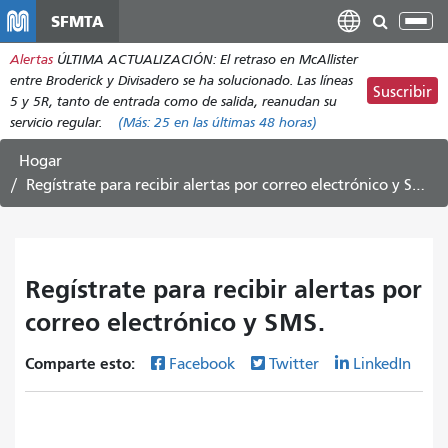
Pasar
SFMTA
Alt
al
nav
Alertas
ÚLTIMA ACTUALIZACIÓN: El retraso en McAllister
contenido
entre Broderick y Divisadero se ha solucionado. Las líneas
principal
Suscribir
5 y 5R, tanto de entrada como de salida, reanudan su
servicio regular.
(Más:
25
en las últimas 48 horas)
Hogar
Regístrate para recibir alertas por correo electrónico y SMS.
Regístrate para recibir alertas por
correo electrónico y SMS.
Comparte esto:
Facebook
Twitter
LinkedIn