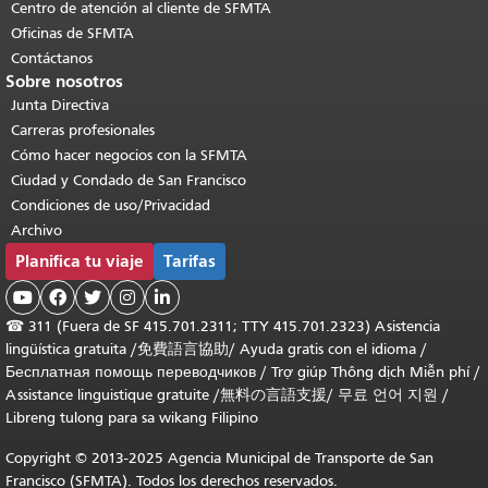
Centro de atención al cliente de SFMTA
Oficinas de SFMTA
Contáctanos
Sobre nosotros
Junta Directiva
Carreras profesionales
Cómo hacer negocios con la SFMTA
Ciudad y Condado de San Francisco
Condiciones de uso/Privacidad
Archivo
Planifica tu viaje
Tarifas





☎
311 (Fuera de SF 415.701.2311; TTY 415.701.2323) Asistencia
lingüística gratuita /
免費語言協助
/
Ayuda gratis con el idioma
/
Бесплатная помощь переводчиков
/
Trợ giúp Thông dịch Miễn phí
/
Assistance linguistique gratuite
/
無料の言語支援
/
무료 언어 지원
/
Libreng tulong para sa wikang Filipino
Copyright © 2013-2025 Agencia Municipal de Transporte de San
Francisco (SFMTA). Todos los derechos reservados.