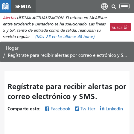
Pasar
SFMTA
Alt
al
nav
Alertas
ÚLTIMA ACTUALIZACIÓN: El retraso en McAllister
contenido
entre Broderick y Divisadero se ha solucionado. Las líneas
principal
Suscribir
5 y 5R, tanto de entrada como de salida, reanudan su
servicio regular.
(Más:
25
en las últimas 48 horas)
Hogar
Regístrate para recibir alertas por correo electrónico y SMS.
Regístrate para recibir alertas por
correo electrónico y SMS.
Comparte esto:
Facebook
Twitter
LinkedIn