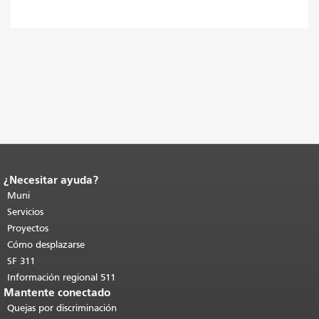
¿Necesitar ayuda?
Fin del contenido de la página.
El resto
de esta página se repite en todas las
Muni
páginas.
Volver al principio del
Servicios
contenido principal
.
Proyectos
Cómo desplazarse
SF 311
Información regional 511
Mantente conectado
Quejas por discriminación