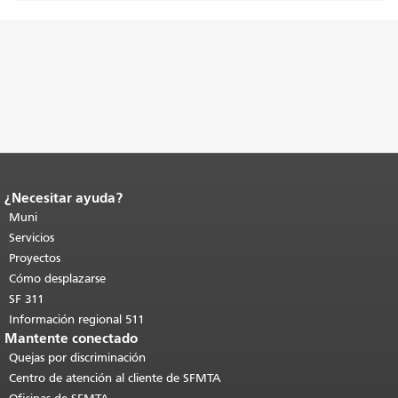
¿Necesitar ayuda?
Fin del contenido de la página.
El resto
de esta página se repite en todas las
Muni
páginas.
Volver al principio del
Servicios
contenido principal
.
Proyectos
Cómo desplazarse
SF 311
Información regional 511
Mantente conectado
Quejas por discriminación
Centro de atención al cliente de SFMTA