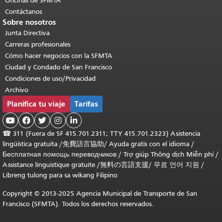
Oficinas de SFMTA
Contáctanos
Sobre nosotros
Junta Directiva
Carreras profesionales
Cómo hacer negocios con la SFMTA
Ciudad y Condado de San Francisco
Condiciones de uso/Privacidad
Archivo
Planifica tu viaje
Tarifas





☎
311 (Fuera de SF 415.701.2311; TTY 415.701.2323) Asistencia
lingüística gratuita /
免費語言協助
/
Ayuda gratis con el idioma
/
Бесплатная помощь переводчиков
/
Trợ giúp Thông dịch Miễn phí
/
Assistance linguistique gratuite
/
無料の言語支援
/
무료 언어 지원
/
Libreng tulong para sa wikang Filipino
Copyright © 2013-2025 Agencia Municipal de Transporte de San
Francisco (SFMTA). Todos los derechos reservados.