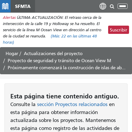
Pasar
SFMTA
Alt
al
nav
Alertas
ÚLTIMA ACTUALIZACIÓN: El retraso cerca de la
contenido
intersección de la calle 19 y Holloway se ha resuelto. El
principal
servicio de la línea M Ocean View en dirección al centro
Suscribir
de la ciudad se reanuda.
(Más:
22
en las últimas 48
horas)
Hogar
Actualizaciones del proyecto
Proyecto de seguridad y tránsito de Ocean View M
Próximamente comenzará la construcción de islas de abordaje más seguras en San José Avenue y Lakeview
Esta página tiene contenido antiguo.
Consulte la
sección Proyectos relacionados
en
esta página para obtener información
actualizada sobre los proyectos. Mantenemos
esta página como registro de las actividades de