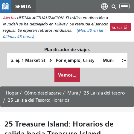
Pasar
SFMTA
Alt
al
nav
Alertas
ÚLTIMA ACTUALIZACIÓN: El tráfico en dirección a
contenido
N Judah se ha despejado en Hillway. Se reanuda el servicio
principal
Suscribir
regular. Se esperan retrasos residuales.
(Más:
30
en las
últimas 48 horas)
Planificador de viajes
Lugar
Ubicación
de
final
Cómo
partida
Vamos...
quiero
viajar
Hogar
Cómo desplazarse
Muni
25 La isla del tesoro
25 La Isla del Tesoro: Horarios
25 Treasure Island: Horarios de
salida hacia Treasure Island -