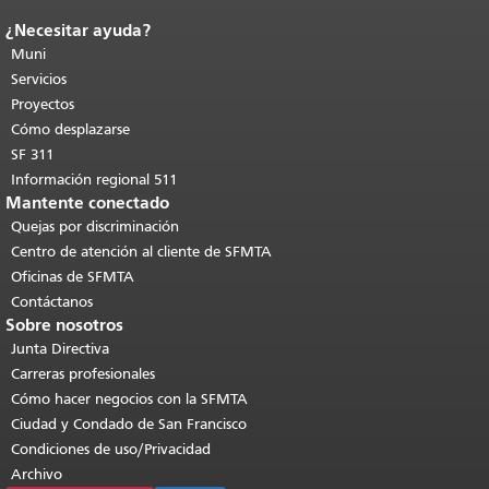
¿Necesitar ayuda?
Fin del contenido de la página.
El resto
de esta página se repite en todas las
Muni
páginas.
Volver al principio del
Servicios
contenido principal
.
Proyectos
Cómo desplazarse
SF 311
Información regional 511
Mantente conectado
Quejas por discriminación
Centro de atención al cliente de SFMTA
Oficinas de SFMTA
Contáctanos
Sobre nosotros
Junta Directiva
Carreras profesionales
Cómo hacer negocios con la SFMTA
Ciudad y Condado de San Francisco
Condiciones de uso/Privacidad
Archivo