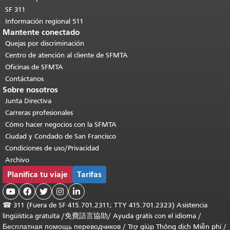
SF 311
Información regional 511
Mantente conectado
Quejas por discriminación
Centro de atención al cliente de SFMTA
Oficinas de SFMTA
Contáctanos
Sobre nosotros
Junta Directiva
Carreras profesionales
Cómo hacer negocios con la SFMTA
Ciudad y Condado de San Francisco
Condiciones de uso/Privacidad
Archivo
Planifica tu viaje
Tarifas





☎
311 (Fuera de SF 415.701.2311; TTY 415.701.2323) Asistencia
lingüística gratuita /
免費語言協助
/
Ayuda gratis con el idioma
/
Бесплатная помощь переводчиков
/
Trợ giúp Thông dịch Miễn phí
/