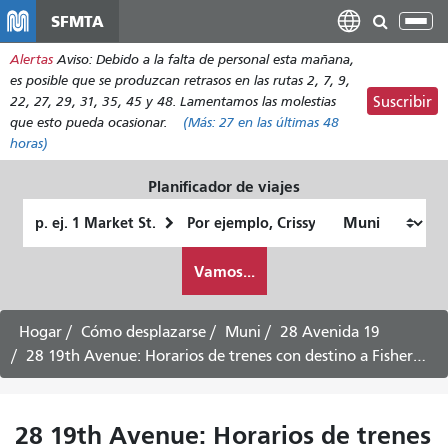
Pasar
SFMTA
Alt
al
nav
Alertas
Aviso: Debido a la falta de personal esta mañana,
contenido
es posible que se produzcan retrasos en las rutas 2, 7, 9,
principal
22, 27, 29, 31, 35, 45 y 48. Lamentamos las molestias
Suscribir
que esto pueda ocasionar.
(Más:
27
en las últimas 48
horas)
Planificador de viajes
Lugar
Ubicación
de
final
Cómo
partida
Vamos...
quiero
viajar
Hogar
Cómo desplazarse
Muni
28 Avenida 19
28 19th Avenue: Horarios de trenes con destino a Fisherman's Wharf -
28 19th Avenue: Horarios de trenes