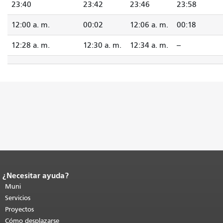
23:40
23:42
23:46
23:58
12:00 a. m.
00:02
12:06 a. m.
00:18
12:28 a. m.
12:30 a. m.
12:34 a. m.
--
¿Necesitar ayuda?
Fin del contenido de la página.
El resto
de esta página se repite en todas las
Muni
páginas.
Volver al principio del
Servicios
contenido principal
.
Proyectos
Cómo desplazarse