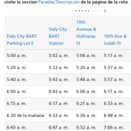
visite la sección
de la página de la ruta.
Paradas/Descripción
19th
Daly City
Avenue &
Daly City BART
BART
Holloway
19th Ave &
Parking Lot E
Station
St
Judah St
5:00 a. m.
5:02 a. m.
5:06 a. m.
5:17 a. m.
5:20 a. m.
5:22 a. m.
5:26 a. m.
5:37 a. m.
5:40 a. m.
5:42 a. m.
5:46 a. m.
5:57 a. m.
6:00 a. m.
6:02 a. m.
6:06 a. m.
6:17 a. m.
6:15 a. m.
6:17 a. m.
6:21 a. m.
6:33 a. m.
6:30 de la mañana
6:32 a. m.
6:36 a. m.
6:48 a. m.
6:45 a. m.
6:47 a. m.
6:52 a. m.
7:06 a. m.