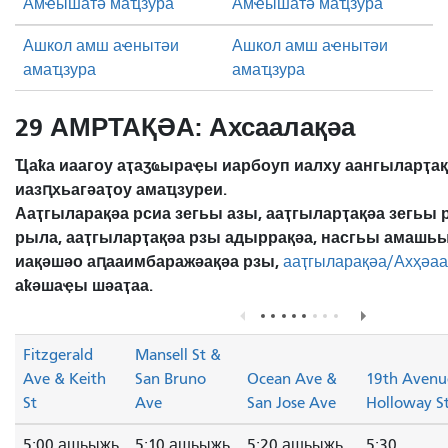
Амҽышатә маҵзура
Амҽышатә маҵзура
Ашкол амш аҽнытәи
Ашкол амш аҽнытәи
амаҵзура
амаҵзура
29 АМРТАҚӘА: Ахсаалақәа
Ҵаҟа иаагоу аҭаӡҩыраҿы иарбоуп иалху аангыларҭа
иазԥхьагәаҭоу амаҵзуреи.
Ааҭгыларақәа рсиа зегьы азы, ааҭгыларҭақәа зегьы 
рыла, ааҭгыларҭақәа рзы адыррақәа, насгьы амашь
иақәшәо ​​аԥааимбаражәақәа рзы,
ааҭгыларақәа/Ахҳәаа
аҟәшаҿы шәаҭаа.
Fitzgerald
Mansell St &
Ave & Keith
San Bruno
Ocean Ave &
19th Avenu
St
Ave
San Jose Ave
Holloway S
5:00 ашьыжь
5:10 ашьыжь
5:20 ашьыжь
5:30