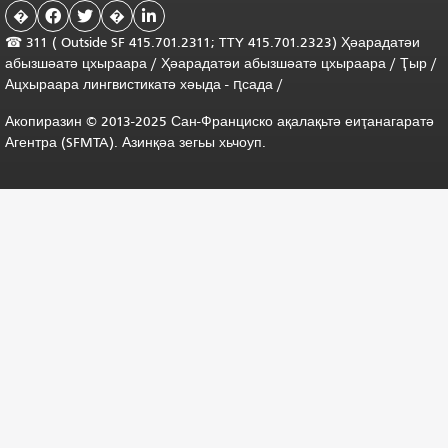
�


�

☎ 311 (
Outside
SF 415.701.2311; TTY 415.701.2323) Ҳәарадатәи
абызшәатә цхыраара
/
Ҳәарадатәи
абызшәатә
цхыраара
/
Ҭыр
/
Ацхыраара
лингвистикатә
хәыда
-
ԥсада
/
Акопиразин © 2013-2025 Сан-Франциско ақалақьтә еиҭанагаратә
Агентра (SFMTA). Азинқәа зегьы хьчоуп.