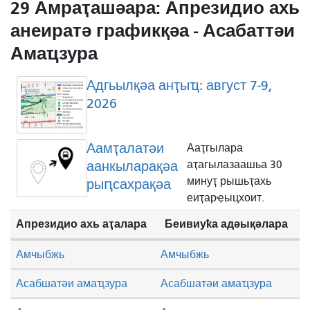
29 Амраҭашәара: Апрезидио ахь
анеиратә графикқәа - Асабаттәи
Амаҵзура
Адгьылқәа анҭыҵ: август 7-9,
2026
Аамҭалатәи
Ааҭгылара
аанкыларақәа
аҭагылазаашьа 30
минуҭ рышьҭахь
рыԥсахрақәа
еиҭарҿыцхоит.
Апрезидио ахь аҭалара
Беивиуҟа адәықәлара
Амчыбжь
Амчыбжь
Асабшатәи амаҵзура
Асабшатәи амаҵзура