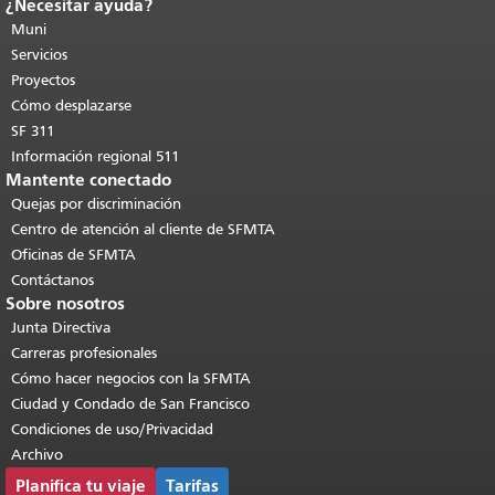
¿Necesitar ayuda?
Fin del contenido de la página.
El resto
de esta página se repite en todas las
Muni
páginas.
Volver al principio del
Servicios
contenido principal
.
Proyectos
Cómo desplazarse
SF 311
Información regional 511
Mantente conectado
Quejas por discriminación
Centro de atención al cliente de SFMTA
Oficinas de SFMTA
Contáctanos
Sobre nosotros
Junta Directiva
Carreras profesionales
Cómo hacer negocios con la SFMTA
Ciudad y Condado de San Francisco
Condiciones de uso/Privacidad
Archivo
Planifica tu viaje
Tarifas