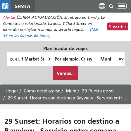
Pasar
SFMTA
Alt
al
nav
Alertas
ÚLTIMA ACTUALIZACIÓN: El retraso en Third y Le
contenido
Conte se ha solucionado. La línea T Third Street en
principal
Suscribir
dirección norte/sur reanuda su servicio regular.
(Más:
36
en las últimas 48 horas)
Planificador de viajes
Lugar
Ubicación
de
final
Cómo
partida
Vamos...
quiero
viajar
Hogar
Cómo desplazarse
Muni
29 Puesta de sol
29 Sunset: Horarios con destino a Bayview - Servicio entre semana
29 Sunset: Horarios con destino a
Bayview - Servicio entre semana