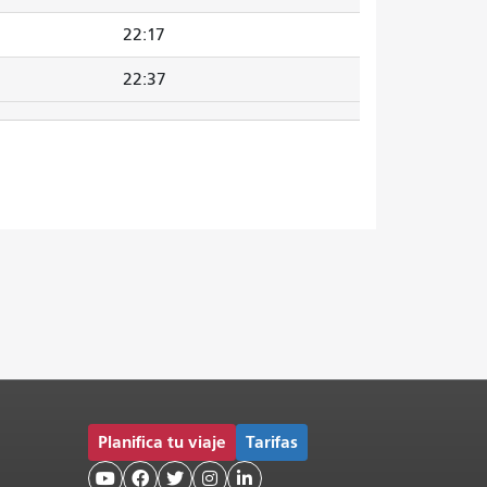
22:17
22:37
Planifica tu viaje
Tarifas




