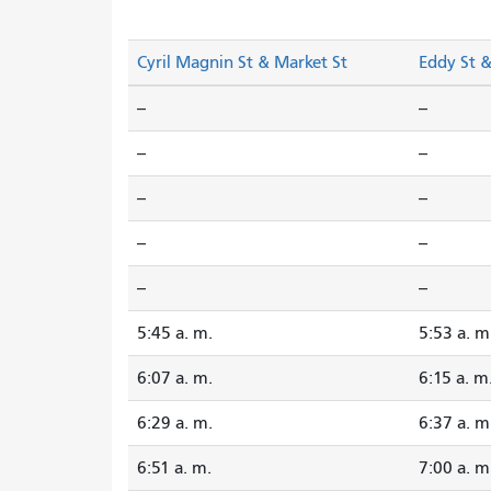
Cyril Magnin St & Market St
Eddy St 
--
--
--
--
--
--
--
--
--
--
5:45 a. m.
5:53 a. m
6:07 a. m.
6:15 a. m
6:29 a. m.
6:37 a. m
6:51 a. m.
7:00 a. m