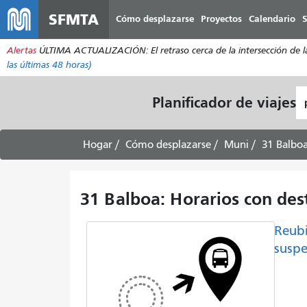
SFMTA
Cómo desplazarse
Proyectos
Calendario
S
Alertas
ÚLTIMA ACTUALIZACIÓN: El retraso cerca de la intersección de la 
las últimas 48 horas)
L
Planificador de viajes
d
pa
Hogar
Cómo desplazarse
Muni
31 Balbo
31 Balboa: Horarios con des
Reubi
suspe