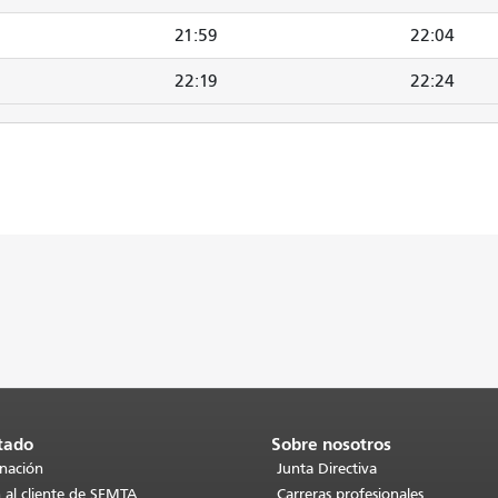
21:59
22:04
22:19
22:24
tado
Sobre nosotros
inación
Junta Directiva
 al cliente de SFMTA
Carreras profesionales