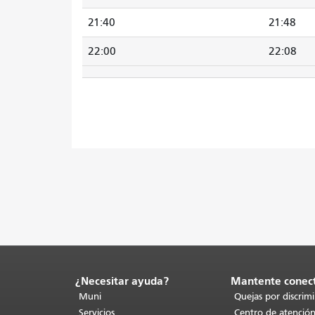
21:40
21:48
22:00
22:08
¿Necesitar ayuda?
Mantente conec
Fin
del
Muni
Quejas por discrim
contenido
Servicios
Centro de atención