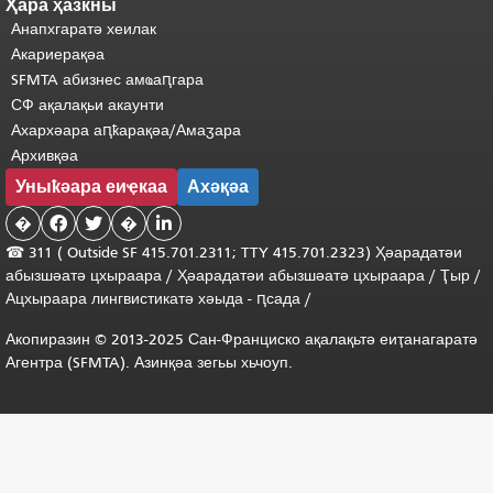
Ҳара ҳазкны
Анапхгаратә хеилак
Акариерақәа
SFMTA абизнес амҩаԥгара
СФ ақалақьи акаунти
Ахархәара аԥҟарақәа/Амаӡара
Архивқәа
Уныҟәара еиҿкаа
Ахәқәа
�


�

☎ 311 (
Outside
SF 415.701.2311; TTY 415.701.2323) Ҳәарадатәи
абызшәатә цхыраара
/
Ҳәарадатәи
абызшәатә
цхыраара
/
Ҭыр
/
Ацхыраара
лингвистикатә
хәыда
-
ԥсада
/
Акопиразин © 2013-2025 Сан-Франциско ақалақьтә еиҭанагаратә
Агентра (SFMTA). Азинқәа зегьы хьчоуп.