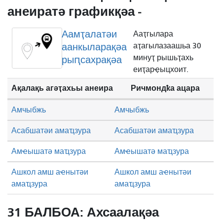
анеиратә графикқәа -
Аамҭалатәи
Ааҭгылара
аанкыларақәа
аҭагылазаашьа 30
минуҭ рышьҭахь
рыԥсахрақәа
еиҭарҿыцхоит.
Ақалақь агәҭахьы анеира
Ричмондҟа ацара
Амчыбжь
Амчыбжь
Асабшатәи амаҵзура
Асабшатәи амаҵзура
Амҽышатә маҵзура
Амҽышатә маҵзура
Ашкол амш аҽнытәи
Ашкол амш аҽнытәи
амаҵзура
амаҵзура
31 БАЛБОА: Ахсаалақәа