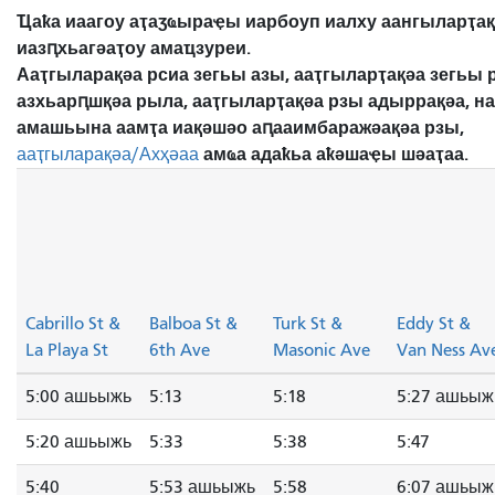
Ҵаҟа иаагоу аҭаӡҩыраҿы иарбоуп иалху аангыларҭа
иазԥхьагәаҭоу амаҵзуреи.
Ааҭгыларақәа рсиа зегьы азы, ааҭгыларҭақәа зегьы 
азхьарԥшқәа рыла, ааҭгыларҭақәа рзы адыррақәа, н
амашьына аамҭа иақәшәо ​​аԥааимбаражәақәа рзы,
амҩа адаҟьа аҟәшаҿы шәаҭаа.
ааҭгыларақәа/Ахҳәаа
Cabrillo St &
Balboa St &
Turk St &
Eddy St &
La Playa St
6th Ave
Masonic Ave
Van Ness Av
5:00 ашьыжь
5:13
5:18
5:27 ашьыж
5:20 ашьыжь
5:33
5:38
5:47
5:40
5:53 ашьыжь
5:58
6:07 ашьыж