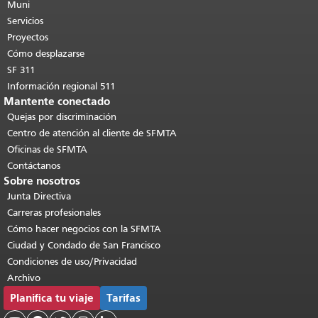
de esta página se repite en todas las
Muni
páginas.
Volver al principio del
Servicios
contenido principal
.
Proyectos
Cómo desplazarse
SF 311
Información regional 511
Mantente conectado
Quejas por discriminación
Centro de atención al cliente de SFMTA
Oficinas de SFMTA
Contáctanos
Sobre nosotros
Junta Directiva
Carreras profesionales
Cómo hacer negocios con la SFMTA
Ciudad y Condado de San Francisco
Condiciones de uso/Privacidad
Archivo
Planifica tu viaje
Tarifas