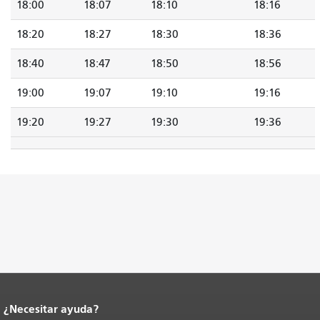
18:00
18:07
18:10
18:16
18:20
18:27
18:30
18:36
18:40
18:47
18:50
18:56
19:00
19:07
19:10
19:16
19:20
19:27
19:30
19:36
¿Necesitar ayuda?
Fin del contenido de la página.
El resto