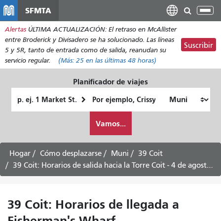
Pasar
SFMTA
Alt
al
nav
Alertas
ÚLTIMA ACTUALIZACIÓN: El retraso en McAllister
contenido
entre Broderick y Divisadero se ha solucionado. Las líneas
principal
Suscribir
5 y 5R, tanto de entrada como de salida, reanudan su
servicio regular.
(Más:
25
en las últimas 48 horas)
Planificador de viajes
Lugar
Ubicación
de
final
Cómo
partida
Vamos...
quiero
viajar
Hogar
Cómo desplazarse
Muni
39 Coit
39 Coit: Horarios de salida hacia la Torre Coit - 4 de agosto de 2026
39 Coit: Horarios de llegada a
Fisherman's Wharf -