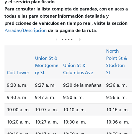
y el servicio planificado.
Para consultar la lista completa de paradas, con enlaces a
todas ellas para obtener información detallada y
predicciones de vehículos en tiempo real, visite la sección
de la página de la ruta.
Paradas/Descripción
North
Union St &
Point St &
Montgome
Union St &
Stockton
Coit Tower
ry St
Columbus Ave
St
9:20 a. m.
9:27 a. m.
9:30 de la mañana
9:36 a. m.
9:40 a. m.
9:47 a. m.
9:50 a. m.
9:56 a. m.
10:00 a. m.
10:07 a. m.
10:10 a. m.
10:16 a. m.
10:20 a. m.
10:27 a. m.
10:30 a. m.
10:36 a. m.