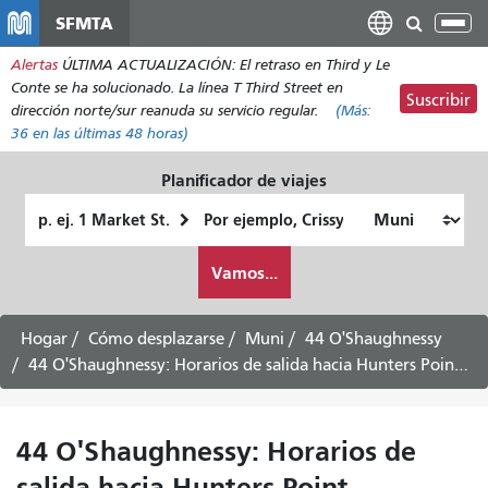
Pasar
SFMTA
Alt
al
nav
Alertas
ÚLTIMA ACTUALIZACIÓN: El retraso en Third y Le
contenido
Conte se ha solucionado. La línea T Third Street en
principal
Suscribir
dirección norte/sur reanuda su servicio regular.
(Más:
36
en las últimas 48 horas)
Planificador de viajes
Lugar
Ubicación
de
final
Cómo
partida
Vamos...
quiero
viajar
Hogar
Cómo desplazarse
Muni
44 O'Shaughnessy
44 O'Shaughnessy: Horarios de salida hacia Hunters Point - Servicio entre semana
44 O'Shaughnessy: Horarios de
salida hacia Hunters Point -