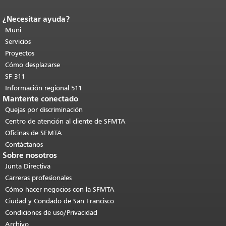
¿Necesitar ayuda?
Fin del contenido de la página.
El resto
de esta página se repite en todas las
Muni
páginas.
Volver al principio del
Servicios
contenido principal
.
Proyectos
Cómo desplazarse
SF 311
Información regional 511
Mantente conectado
Quejas por discriminación
Centro de atención al cliente de SFMTA
Oficinas de SFMTA
Contáctanos
Sobre nosotros
Junta Directiva
Carreras profesionales
Cómo hacer negocios con la SFMTA
Ciudad y Condado de San Francisco
Condiciones de uso/Privacidad
Archivo