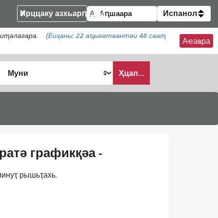
Ирццаку азхьарԥшқәа
Испанол
аиҭалагара.
(Еиҳаны:
22
аҵыхәтәантәи 48 сааҭ
Аҽаҩра
Ҳцап...
ратә графикқәа -
минуҭ рышьҭахь.