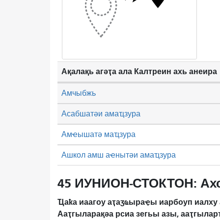
Ақалақь агәҭа ала Калтреин ахь анеира
Амчыбжь
Асабшатәи амаҵзура
Амҽышатә маҵзура
Ашкол амш аҽнытәи амаҵзура
45 ИУНИОН-СТОКТОН: Ах
Ҵаҟа иаагоу аҭаӡҩыраҿы иарбоуп иалху 
Ааҭгыларақәа рсиа зегьы азы, ааҭгылар