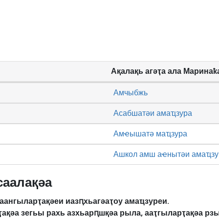
Ақалақь агәҭа ала Маринаҟ
Амчыбжь
Асабшатәи амаҵзура
Амҽышатә маҵзура
Ашкол амш аҽнытәи амаҵзу
саалақәа
аангыларҭақәеи иазԥхьагәаҭоу амаҵзуреи.
ҭақәа зегьы рахь азхьарԥшқәа рыла, ааҭгыларҭақәа р