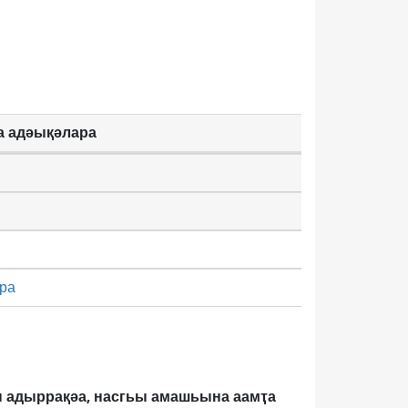
а адәықәлара
ра
зы адыррақәа, насгьы амашьына аамҭа