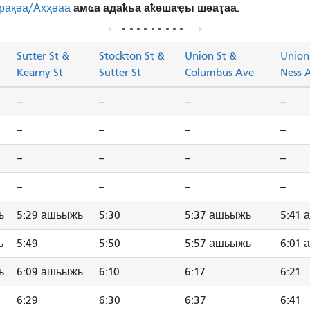
амҩа адаҟьа аҟәшаҿы шәаҭаа.
рақәа/Ахҳәаа
Sutter St &
Stockton St &
Union St &
Union
Kearny St
Sutter St
Columbus Ave
Ness 
--
--
--
--
--
--
--
--
--
--
--
--
--
--
--
--
ь
5:29 ашьыжь
5:30
5:37 ашьыжь
5:41
ь
5:49
5:50
5:57 ашьыжь
6:01
ь
6:09 ашьыжь
6:10
6:17
6:21
6:29
6:30
6:37
6:41