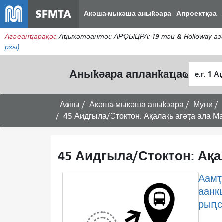
SFMTA
Акәша-мыкәша аныҟәара
Апроектқәа
Агәҽанҵарақәа
Аҵыхәтәантәи АРҾЫЦРА: 19-тәи & Holloway аз
рзы)
Алагара
Аныҟәара апланҟаҵаҩ
ҭыԥ
Аҩны
Акәша-мыкәша аныҟәара
Муни
45 Аидгыла/Стоктон: Ақалақь агәҭа ала М
45 Аидгыла/Стоктон: Ақа
Аамҭ
аанк
рыԥс