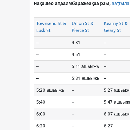
иақәшәо ​​аԥааимбаражәақәа рзы,
ааҭгыла
Townsend St &
Union St &
Kearny St &
Lusk St
Pierce St
Geary St
--
4:31
--
--
4:51
--
--
5:11 ашьыжь
--
--
5:31 ашьыжь
--
5:20 ашьыжь
--
5:27 ашьыж
5:40
--
5:47 ашьыж
6:00
--
6:07 ашьыж
6:20
--
6:27