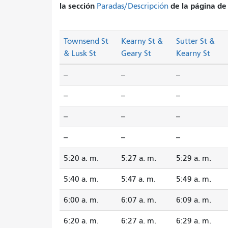
la sección
de la página de 
Paradas/Descripción
Townsend St
Kearny St &
Sutter St &
& Lusk St
Geary St
Kearny St
--
--
--
--
--
--
--
--
--
--
--
--
5:20 a. m.
5:27 a. m.
5:29 a. m.
5:40 a. m.
5:47 a. m.
5:49 a. m.
6:00 a. m.
6:07 a. m.
6:09 a. m.
6:20 a. m.
6:27 a. m.
6:29 a. m.