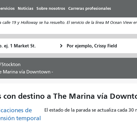
Pasar
ervicios
Noticias
Sobre nosotros
Carreras profesionales
al
contenido
calle 19 y Holloway se ha resuelto. El servicio de la línea M Ocean View e
principal
ugar
Ubicación
Cómo
e
final
quiero
rtida
viajar
/Stockton
he Marina vía Downtown -
s con destino a The Marina vía Downt
caciones de
El estado de la parada se actualiza cada 30
nsión temporal