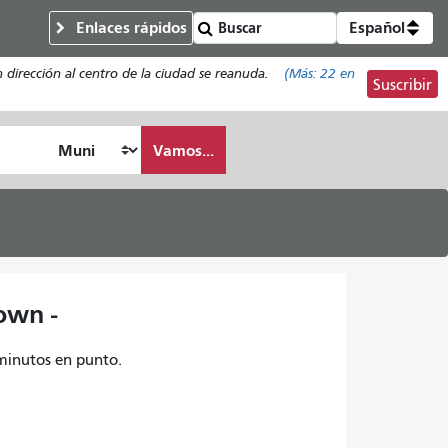
Enlaces rápidos
Español
n dirección al centro de la ciudad se reanuda.
(Más:
22
en
Suscribir
Vamos...
own -
 minutos en punto.