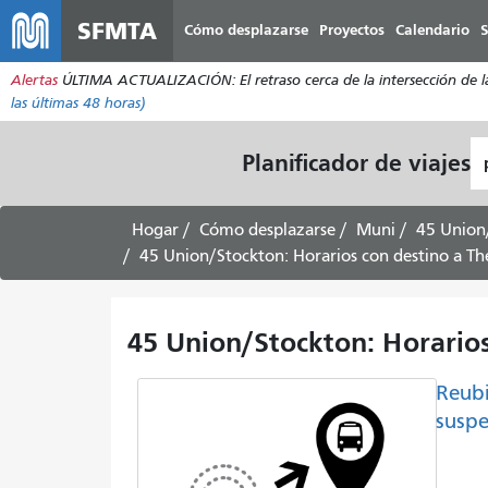
SFMTA
Cómo desplazarse
Proyectos
Calendario
S
Alertas
ÚLTIMA ACTUALIZACIÓN: El retraso cerca de la intersección de la 
las últimas 48 horas)
L
Planificador de viajes
d
pa
Hogar
Cómo desplazarse
Muni
45 Union
45 Union/Stockton: Horarios con destino a T
45 Union/Stockton: Horario
Reubi
suspe