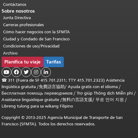
Contáctanos
Sobre nosotros
Junta Directiva
Carreras profesionales
Cómo hacer negocios con la SFMTA
Ciudad y Condado de San Francisco
Condiciones de uso/Privacidad
Archivo
Planifica tu viaje
Tarifas





☎
311 (Fuera de SF 415.701.2311; TTY 415.701.2323) Asistencia
lingüística gratuita /
免費語言協助
/
Ayuda gratis con el idioma
/
Бесплатная помощь переводчиков
/
Trợ giúp Thông dịch Miễn phí
/
Assistance linguistique gratuite
/
無料の言語支援
/
무료 언어 지원
/
Libreng tulong para sa wikang Filipino
Copyright © 2013-2025 Agencia Municipal de Transporte de San
Francisco (SFMTA). Todos los derechos reservados.