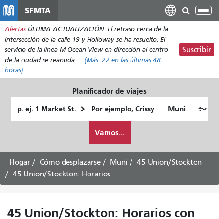
Pasar
SFMTA
Alt
al
nav
Alertas
ÚLTIMA ACTUALIZACIÓN: El retraso cerca de la
contenido
intersección de la calle 19 y Holloway se ha resuelto. El
principal
servicio de la línea M Ocean View en dirección al centro
Suscribir
de la ciudad se reanuda.
(Más:
22
en las últimas 48
horas)
Planificador de viajes
Lugar
Ubicación
de
final
Cómo
partida
Vamos...
quiero
viajar
Hogar
Cómo desplazarse
Muni
45 Union/Stockton
45 Union/Stockton: Horarios
45 Union/Stockton: Horarios con