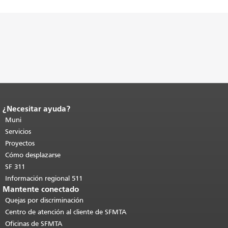
¿Necesitar ayuda?
Fin del contenido de la página.
El resto
de esta página se repite en todas las
Muni
páginas.
Volver al principio del
Servicios
contenido principal
.
Proyectos
Cómo desplazarse
SF 311
Información regional 511
Mantente conectado
Quejas por discriminación
Centro de atención al cliente de SFMTA
Oficinas de SFMTA