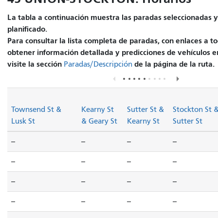
La tabla a continuación muestra las paradas seleccionadas y 
planificado.
Para consultar la lista completa de paradas, con enlaces a to
obtener información detallada y predicciones de vehículos e
visite la sección
de la página de la ruta.
Paradas/Descripción
Townsend St &
Kearny St
Sutter St &
Stockton St 
Lusk St
& Geary St
Kearny St
Sutter St
--
--
--
--
--
--
--
--
--
--
--
--
--
--
--
--