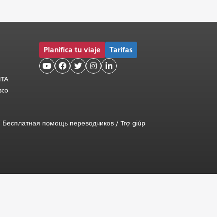
Planifica tu viaje
Tarifas





MTA
sco
/
Бесплатная помощь переводчиков
/
Trợ giúp