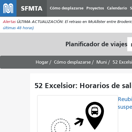
SFMTA
Cómo desplazarse
Proyectos
Calendario
S
Alertas
ÚLTIMA ACTUALIZACIÓN: El retraso en McAllister entre Broderick 
últimas 48 horas)
L
Planificador de viajes
d
pa
Hogar
Cómo desplazarse
Muni
52 Excels
52 Excelsior: Horarios de sal
Reubi
suspe