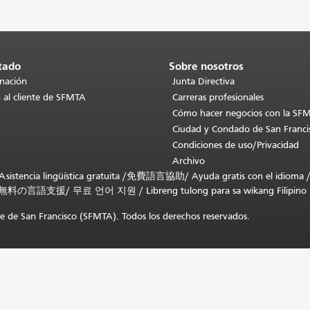
tado
Sobre nosotros
inación
Junta Directiva
 al cliente de SFMTA
Carreras profesionales
Cómo hacer negocios con la SF
Ciudad y Condado de San Franci
Condiciones de uso/Privacidad
Archivo
stencia lingüística gratuita /
免費語言協助
/
Ayuda gratis con el idioma
無料の言語支援
/
무료 언어 지원
/
Libreng tulong para sa wikang Filipino
 de San Francisco (SFMTA). Todos los derechos reservados.