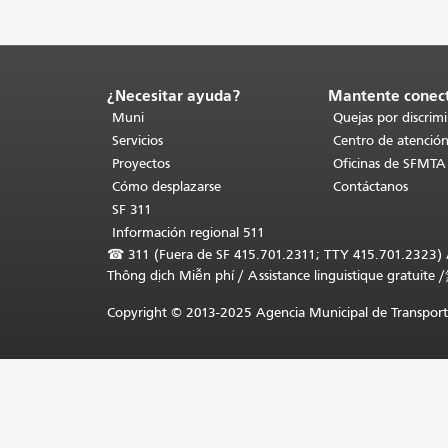
¿Necesitar ayuda?
Mantente conec
Fin
del
Muni
Quejas por discrim
contenido
Servicios
Centro de atención
de
Proyectos
Oficinas de SFMTA
la
Cómo desplazarse
Contáctanos
página.
El
SF 311
resto
Información regional 511
de
☎
311 (Fuera de SF 415.701.2311; TTY 415.701.2323) Asi
esta
Thông dịch Miễn phí
/
Assistance linguistique gratuite
/
página
se
Copyright © 2013-2025 Agencia Municipal de Transporte
repite
en
todas
las
páginas.
Volver