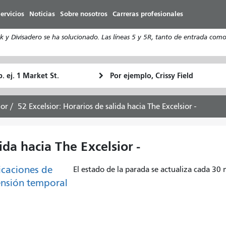
Pasar
ervicios
Noticias
Sobre nosotros
Carreras profesionales
al
contenido
y Divisadero se ha solucionado. Las líneas 5 y 5R, tanto de entrada como 
principal
ugar
Ubicación
Cómo
e
final
quiero
rtida
viajar
ior
52 Excelsior: Horarios de salida hacia The Excelsior -
ida hacia The Excelsior -
caciones de
El estado de la parada se actualiza cada 30
nsión temporal