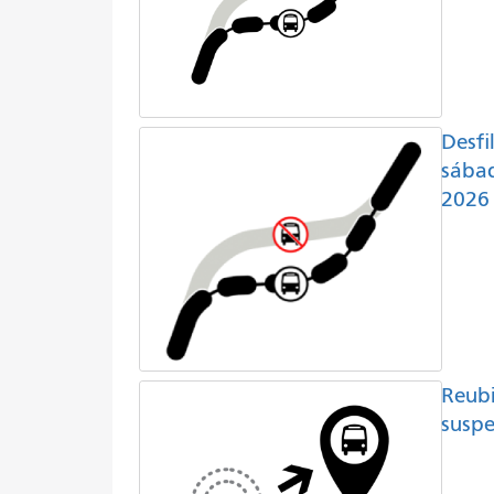
Desfi
sábad
2026
Reubi
suspe