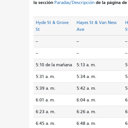
la sección
de la página de 
Paradas/Descripción
Hyde St & Grove
Hayes St & Van Ness
H
St
Ave
S
--
--
--
--
--
--
5:10 de la mañana
5:13 a. m.
5
5:31 a. m.
5:34 a. m.
5
5:39 a. m.
5:42 a. m.
5
6:01 a. m.
6:04 a. m.
6
6:23 a. m.
6:26 a. m.
6
6:45 a. m.
6:48 a. m.
6