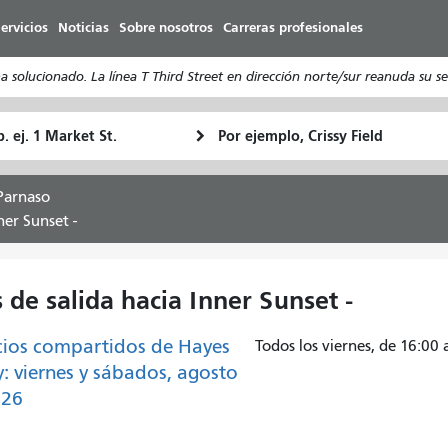
Pasar
ervicios
Noticias
Sobre nosotros
Carreras profesionales
al
contenido
olucionado. La línea T Third Street en dirección norte/sur reanuda su ser
principal
ugar
Ubicación
Cómo
e
final
quiero
rtida
viajar
Parnaso
ner Sunset -
de salida hacia Inner Sunset -
ios compartidos de Hayes
Todos los viernes, de 16:00 
y: viernes y sábados, agosto
026