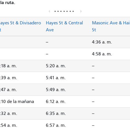
la ruta.
ayes St & Divisadero
Hayes St & Central
Masonic Ave & Hai
t
Ave
St
--
4:36 a. m.
--
4:58 a. m.
:18 a. m.
5:20 a. m.
--
:39 a. m.
5:41 a. m.
--
:47 a. m.
5:49 a. m.
--
:10 de la mañana
6:12 a. m.
--
:32 a. m.
6:35 a. m.
--
:54 a. m.
6:57 a. m.
--