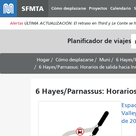
SFMTA
Cómo desplazarse
Proyectos
Calendario
S
Alertas
ÚLTIMA ACTUALIZACIÓN: El retraso en Third y Le Conte se ha s
L
Planificador de viajes
d
pa
Hogar
Cómo desplazarse
Muni
6 Hayes/
6 Hayes/Parnassus: Horarios de salida hacia In
6 Hayes/Parnassus: Horarios 
Espac
Valle
de 2