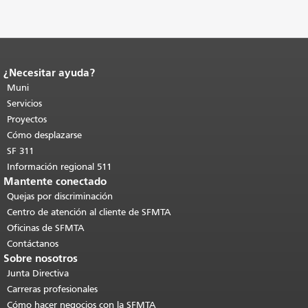
¿Necesitar ayuda?
Fin del contenido de la página.
El resto
de esta página se repite en todas las
Muni
páginas.
Volver al principio del
Servicios
contenido principal
.
Proyectos
Cómo desplazarse
SF 311
Información regional 511
Mantente conectado
Quejas por discriminación
Centro de atención al cliente de SFMTA
Oficinas de SFMTA
Contáctanos
Sobre nosotros
Junta Directiva
Carreras profesionales
Cómo hacer negocios con la SFMTA