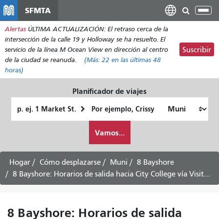
Pasar
SFMTA
Alt
al
nav
Alertas
ÚLTIMA ACTUALIZACIÓN: El retraso cerca de la
contenido
intersección de la calle 19 y Holloway se ha resuelto. El
principal
servicio de la línea M Ocean View en dirección al centro
Suscribir
de la ciudad se reanuda.
(Más:
22
en las últimas 48
horas)
Planificador de viajes
Lugar
Ubicación
de
final
Cómo
partida
Vamos...
quiero
viajar
Hogar
Cómo desplazarse
Muni
8 Bayshore
8 Bayshore: Horarios de salida hacia City College vía Visitacion Valley - Servicio entre semana
8 Bayshore: Horarios de salida