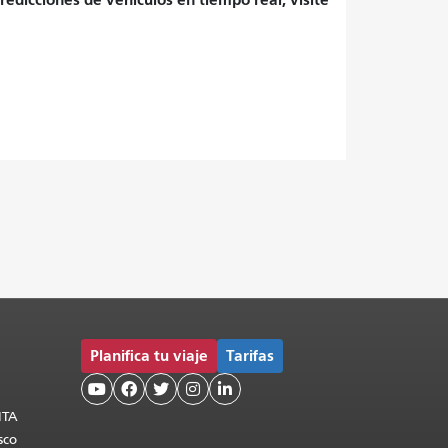
Planifica tu viaje
Tarifas





MTA
sco