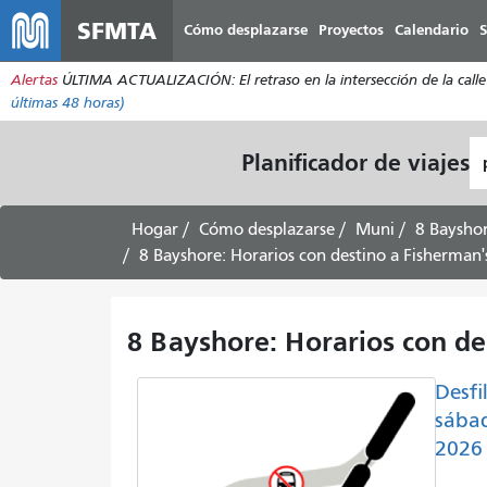
SFMTA
Cómo desplazarse
Proyectos
Calendario
S
Alertas
ÚLTIMA ACTUALIZACIÓN: El retraso en la intersección de la calle 2
últimas 48 horas)
L
Planificador de viajes
d
pa
Hogar
Cómo desplazarse
Muni
8 Baysho
8 Bayshore: Horarios con destino a Fisherman
8 Bayshore: Horarios con d
Desfi
sábad
2026