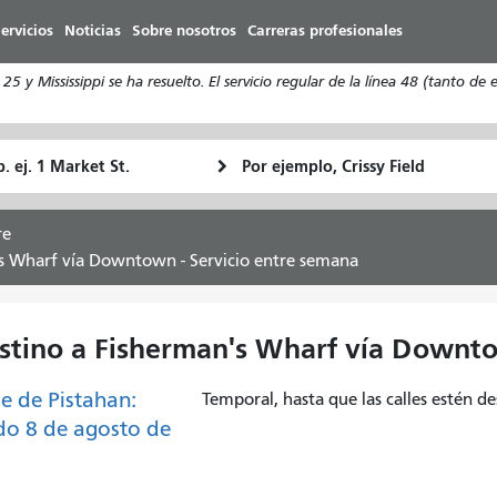
Pasar
ervicios
Noticias
Sobre nosotros
Carreras profesionales
al
contenido
5 y Mississippi se ha resuelto. El servicio regular de la línea 48 (tanto 
principal
ugar
Ubicación
Cómo
e
final
quiero
rtida
viajar
re
's Wharf vía Downtown - Servicio entre semana
estino a Fisherman's Wharf vía Downto
le de Pistahan:
Temporal, hasta que las calles estén d
o 8 de agosto de