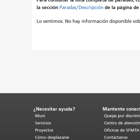
la sección
de la página de 
Paradas/Descripción
Lo sentimos. No hay información disponible sobr
¿Necesitar ayuda?
Mantente conec
Fin
del
Muni
Quejas por discrim
contenido
Servicios
Centro de atención
de
Proyectos
Oficinas de SFMTA
la
Cómo desplazarse
Contáctanos