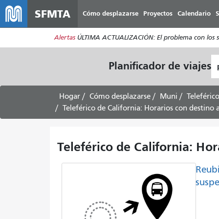
SFMTA
Cómo desplazarse
Proyectos
Calendario
S
Alertas
ÚLTIMA ACTUALIZACIÓN: El problema con los se
L
Planificador de viajes
d
pa
Hogar
Cómo desplazarse
Muni
Teleféric
Teleférico de California: Horarios con destino
Teleférico de California: Ho
Reubi
suspe