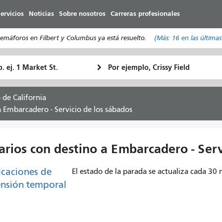
Pasar
ervicios
Noticias
Sobre nosotros
Carreras profesionales
al
contenido
máforos en Filbert y Columbus ya está resuelto.
(Más:
16
en las últimas
principal
ugar
Ubicación
Cómo
e
final
quiero
rtida
viajar
o de California
 a Embarcadero - Servicio de los sábados
rarios con destino a Embarcadero - Ser
caciones de
El estado de la parada se actualiza cada 30
nsión temporal