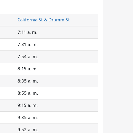
California St & Drumm St
7:11 a. m.
7:31 a. m.
7:54 a. m.
8:15 a. m.
8:35 a. m.
8:55 a. m.
9:15 a. m.
9:35 a. m.
9:52 a. m.