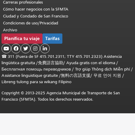
Carreras profesionales
Cómo hacer negocios con la SFMTA
Ciudad y Condado de San Francisco
Condiciones de uso/Privacidad
Archivo
Planifica tu viaje
Tarifas





☎
311 (Fuera de SF 415.701.2311; TTY 415.701.2323) Asistencia
lingüística gratuita /
免費語言協助
/
Ayuda gratis con el idioma
/
Бесплатная помощь переводчиков
/
Trợ giúp Thông dịch Miễn phí
/
Assistance linguistique gratuite
/
無料の言語支援
/
무료 언어 지원
/
Libreng tulong para sa wikang Filipino
Copyright © 2013-2025 Agencia Municipal de Transporte de San
Francisco (SFMTA). Todos los derechos reservados.