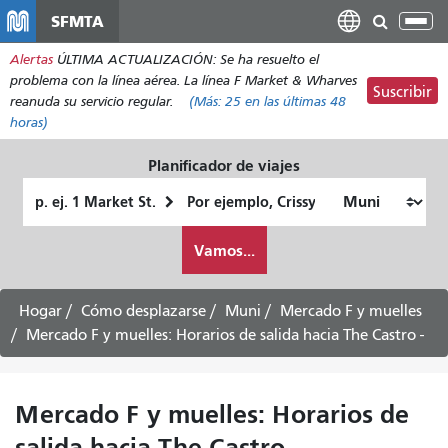
Pasar
SFMTA
Alt
al
nav
Alertas
ÚLTIMA ACTUALIZACIÓN: Se ha resuelto el
contenido
problema con la línea aérea. La línea F Market & Wharves
principal
Suscribir
reanuda su servicio regular.
(Más:
25
en las últimas 48
horas)
Planificador de viajes
Lugar
Ubicación
de
final
Cómo
partida
Vamos...
quiero
viajar
Hogar
Cómo desplazarse
Muni
Mercado F y muelles
Mercado F y muelles: Horarios de salida hacia The Castro -
Mercado F y muelles: Horarios de
salida hacia The Castro -