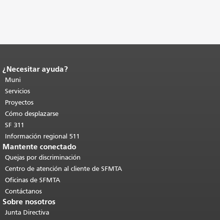
¿Necesitar ayuda?
Fin del contenido de la página.
El resto
de esta página se repite en todas las
Muni
páginas.
Volver al principio del
Servicios
contenido principal
.
Proyectos
Cómo desplazarse
SF 311
Información regional 511
Mantente conectado
Quejas por discriminación
Centro de atención al cliente de SFMTA
Oficinas de SFMTA
Contáctanos
Sobre nosotros
Junta Directiva