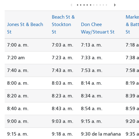
Beach St &
Marke
Jones St & Beach
Stockton
Don Chee
& Bat
St
St
Way/Steuart St
St
7:00 a. m.
7:03 a. m.
7:13 a. m.
7:18 a
7:20 am
7:23 a. m.
7:33 a. m.
7:38 a
7:40 a. m.
7:43 a. m.
7:53 a. m.
7:58 a
8:00 a. m.
8:03 a. m.
8:14 a. m.
8:19 a
8:20 a. m.
8:23 a. m.
8:34 a. m.
8:39 a
8:40 a. m.
8:43 a. m.
8:54 a. m.
8:59 a
9:00 a. m.
9:03 a. m.
9:15 a. m.
9:20 a
9:15 a. m.
9:18 a. m.
9:30 de la mañana
9:35 a