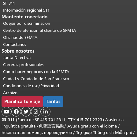
SF 311
Información regional 511
Mantente conectado
Quejas por discriminación
Centro de atención al cliente de SFMTA
Oficinas de SFMTA
Contáctanos
Sobre nosotros
Junta Directiva
Carreras profesionales
Cómo hacer negocios con la SFMTA
Ciudad y Condado de San Francisco
Condiciones de uso/Privacidad
Archivo
Planifica tu viaje
Tarifas





☎
311 (Fuera de SF 415.701.2311; TTY 415.701.2323) Asistencia
lingüística gratuita /
免費語言協助
/
Ayuda gratis con el idioma
/
Бесплатная помощь переводчиков
/
Trợ giúp Thông dịch Miễn phí
/