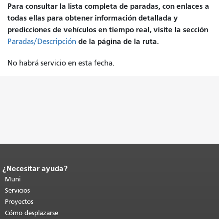
Para consultar la lista completa de paradas, con enlaces a
todas ellas para obtener información detallada y
predicciones de vehículos en tiempo real, visite la sección
de la página de la ruta.
Paradas/Descripción
No habrá servicio en esta fecha.
¿Necesitar ayuda?
Fin del contenido de la página.
El resto
de esta página se repite en todas las
Muni
páginas.
Volver al principio del
Servicios
contenido principal
.
Proyectos
Cómo desplazarse