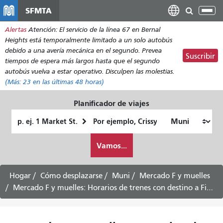
Pasar
SFMTA
Alt
al
nav
Alertas
Atención: El servicio de la línea 67 en Bernal
contenido
Heights está temporalmente limitado a un solo autobús
principal
debido a una avería mecánica en el segundo. Prevea
Suscribir
tiempos de espera más largos hasta que el segundo
autobús vuelva a estar operativo. Disculpen las molestias.
(Más:
23
en las últimas 48 horas)
Planificador de viajes
Lugar
Ubicación
de
final
Cómo
partida
Vamos...
quiero
viajar
Hogar
Cómo desplazarse
Muni
Mercado F y muelles
Mercado F y muelles: Horarios de trenes con destino a Fisherman's Wharf