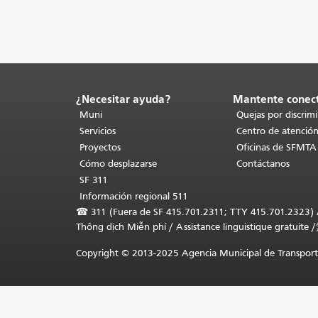
¿Necesitar ayuda?
Mantente conec
Fin
del
Muni
Quejas por discrim
contenido
Servicios
Centro de atención
de
Proyectos
Oficinas de SFMTA
la
Cómo desplazarse
Contáctanos
página.
El
SF 311
resto
Información regional 511
de
☎
311 (Fuera de SF 415.701.2311; TTY 415.701.2323) Asi
esta
Thông dịch Miễn phí
/
Assistance linguistique gratuite
/
página
se
Copyright © 2013-2025 Agencia Municipal de Transporte
repite
en
todas
las