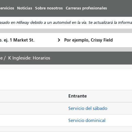
Pasar
ervicios
Noticias
Sobre nosotros
Carreras profesionales
al
contenido
rasado en Hillway debido a un automóvil en la vía. Se actualizará la inform
principal
ugar
Ubicación
Cómo
e
final
quiero
rtida
viajar
de
K Ingleside: Horarios
Entrante
Servicio del sábado
Servicio dominical