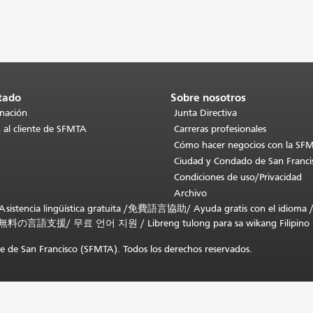
tado
Sobre nosotros
inación
Junta Directiva
 al cliente de SFMTA
Carreras profesionales
Cómo hacer negocios con la SF
Ciudad y Condado de San Franci
Condiciones de uso/Privacidad
Archivo
stencia lingüística gratuita /
免費語言協助
/
Ayuda gratis con el idioma
無料の言語支援
/
무료 언어 지원
/
Libreng tulong para sa wikang Filipino
 de San Francisco (SFMTA). Todos los derechos reservados.