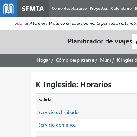
SFMTA
Cómo desplazarse
Proyectos
Calendario
S
Alertas
Atención: El tráfico en dirección norte por Judah está ret
L
Planificador de viajes
d
pa
Hogar
Cómo desplazarse
Muni
K Inglesi
K Ingleside: Horarios
Salida
Servicio del sábado
Servicio dominical