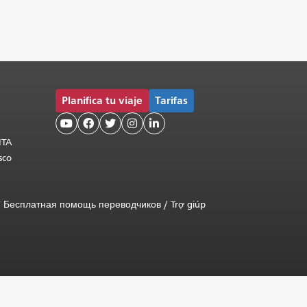
Planifica tu viaje
Tarifas





MTA
sco
/
Бесплатная помощь переводчиков
/
Trợ giúp