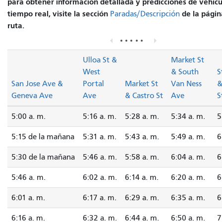
para obtener información detallada y predicciones de vehícu
tiempo real, visite la sección
de la págin
Paradas/Descripción
ruta.
Ulloa St &
Market St
West
& South
S
San Jose Ave &
Portal
Market St
Van Ness
&
Geneva Ave
Ave
& Castro St
Ave
S
5:00 a. m.
5:16 a. m.
5:28 a. m.
5:34 a. m.
5
5:15 de la mañana
5:31 a. m.
5:43 a. m.
5:49 a. m.
6
5:30 de la mañana
5:46 a. m.
5:58 a. m.
6:04 a. m.
6
5:46 a. m.
6:02 a. m.
6:14 a. m.
6:20 a. m.
6
6:01 a. m.
6:17 a. m.
6:29 a. m.
6:35 a. m.
6
6:16 a. m.
6:32 a. m.
6:44 a. m.
6:50 a. m.
7