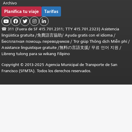
Archivo
Planifica tu viaje
Tarifas





☎
311 (Fuera de SF 415.701.2311; TTY 415.701.2323) Asistencia
lingüística gratuita /
免費語言協助
/
Ayuda gratis con el idioma
/
Бесплатная помощь переводчиков
/
Trợ giúp Thông dịch Miễn phí
/
Assistance linguistique gratuite
/
無料の言語支援
/
무료 언어 지원
/
Libreng tulong para sa wikang Filipino
Copyright © 2013-2025 Agencia Municipal de Transporte de San
Francisco (SFMTA). Todos los derechos reservados.