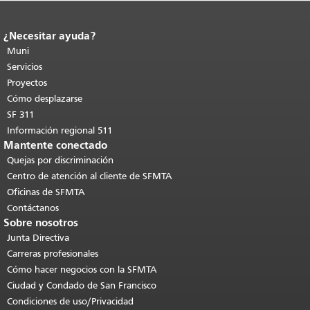
¿Necesitar ayuda?
Fin del contenido de la página.
El resto
de esta página se repite en todas las
Muni
páginas.
Volver al principio del
Servicios
contenido principal
.
Proyectos
Cómo desplazarse
SF 311
Información regional 511
Mantente conectado
Quejas por discriminación
Centro de atención al cliente de SFMTA
Oficinas de SFMTA
Contáctanos
Sobre nosotros
Junta Directiva
Carreras profesionales
Cómo hacer negocios con la SFMTA
Ciudad y Condado de San Francisco
Condiciones de uso/Privacidad