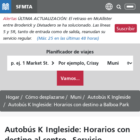
Pasar
SFMTA
Alt
al
nav
Alertas
ÚLTIMA ACTUALIZACIÓN: El retraso en McAllister
contenido
entre Broderick y Divisadero se ha solucionado. Las líneas
principal
Suscribir
5 y 5R, tanto de entrada como de salida, reanudan su
servicio regular.
(Más:
25
en las últimas 48 horas)
Planificador de viajes
Lugar
Ubicación
de
final
Cómo
partida
Vamos...
quiero
viajar
Hogar
Cómo desplazarse
Muni
Autobús K Ingleside
Autobús K Ingleside: Horarios con destino a Balboa Park
Autobús K Ingleside: Horarios con
destino al centro - Servicio