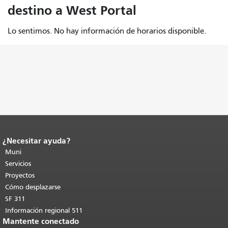
destino a West Portal
Lo sentimos. No hay información de horarios disponible.
¿Necesitar ayuda?
Fin del contenido de la página.
El resto
de esta página se repite en todas las
Muni
páginas.
Volver al principio del
Servicios
contenido principal
.
Proyectos
Cómo desplazarse
SF 311
Información regional 511
Mantente conectado