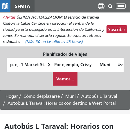
Pasar
SFMTA
Alt
al
nav
Alertas
ÚLTIMA ACTUALIZACIÓN: El servicio de tranvía
contenido
California Cable Car Line en dirección al centro de la
principal
ciudad ya está despejado en la intersección de California y
Suscribir
Jones. Se reanuda el servicio regular. Se esperan retrasos
residuales.
(Más:
30
en las últimas 48 horas)
Planificador de viajes
Lugar
Ubicación
de
final
Cómo
partida
Vamos...
quiero
viajar
Hogar
Cómo desplazarse
Muni
Autobús L Taraval
Autobús L Taraval: Horarios con destino a West Portal
Autobús L Taraval: Horarios con