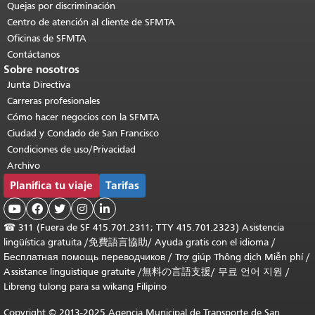
Quejas por discriminación
Centro de atención al cliente de SFMTA
Oficinas de SFMTA
Contáctanos
Sobre nosotros
Junta Directiva
Carreras profesionales
Cómo hacer negocios con la SFMTA
Ciudad y Condado de San Francisco
Condiciones de uso/Privacidad
Archivo
Planifica tu viaje
Tarifas





☎
311 (Fuera de SF 415.701.2311; TTY 415.701.2323) Asistencia
lingüística gratuita /
免費語言協助
/
Ayuda gratis con el idioma
/
Бесплатная помощь переводчиков
/
Trợ giúp Thông dịch Miễn phí
/
Assistance linguistique gratuite
/
無料の言語支援
/
무료 언어 지원
/
Libreng tulong para sa wikang Filipino
Copyright © 2013-2025 Agencia Municipal de Transporte de San