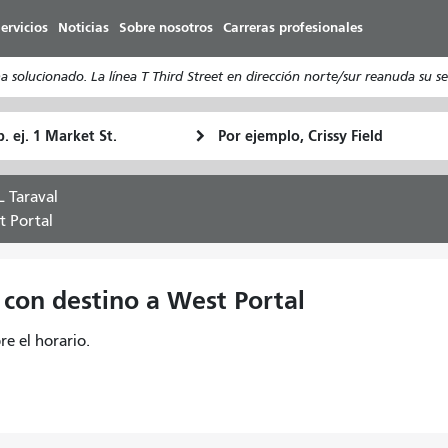
Pasar
ervicios
Noticias
Sobre nosotros
Carreras profesionales
al
contenido
olucionado. La línea T Third Street en dirección norte/sur reanuda su ser
principal
ugar
Ubicación
Cómo
e
final
quiero
rtida
viajar
 Taraval
t Portal
 con destino a West Portal
e el horario.