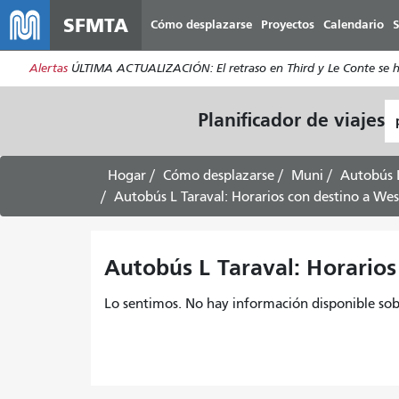
SFMTA
Cómo desplazarse
Proyectos
Calendario
S
Alertas
ÚLTIMA ACTUALIZACIÓN: El retraso en Third y Le Conte se ha s
L
Planificador de viajes
d
pa
Hogar
Cómo desplazarse
Muni
Autobús L
Autobús L Taraval: Horarios con destino a Wes
Autobús L Taraval: Horarios
Lo sentimos. No hay información disponible sobr