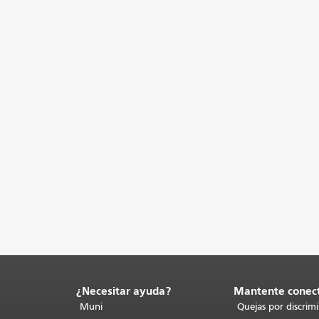
¿Necesitar ayuda?
Mantente conec
Fin
del
Muni
Quejas por discrim