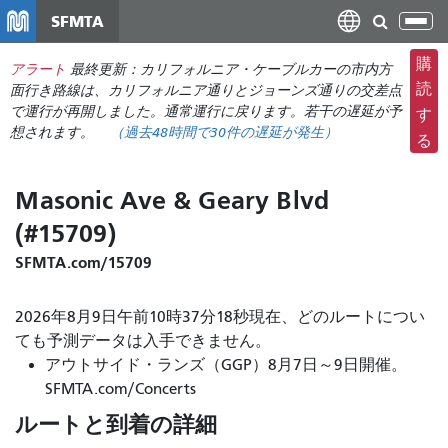
メ
SFMTA
ナ
イ
ビ
ン
購
アラート
最終更新：カリフォルニア・ケーブルカーの市内方
ゲ
コ
読
面行き路線は、カリフォルニア通りとジョーンズ通りの交差点
ー
ン
で運行が再開しました。通常運行に戻ります。若干の遅延が予
す
シ
想されます。
（過去48時間で
30件の
遅延が発生）
テ
る
ョ
ン
ン
ツ
Masonic Ave & Geary Blvd
の
に
切
(#15709)
移
り
動
SFMTA.com/15709
替
え
2026年8月9日午前10時37分18秒現在、どのルートについ
ても予測データは入手できません。
アウトサイド・ランズ（GGP）8月7日～9日開催。
SFMTA.com/Concerts
ルートと到着の詳細