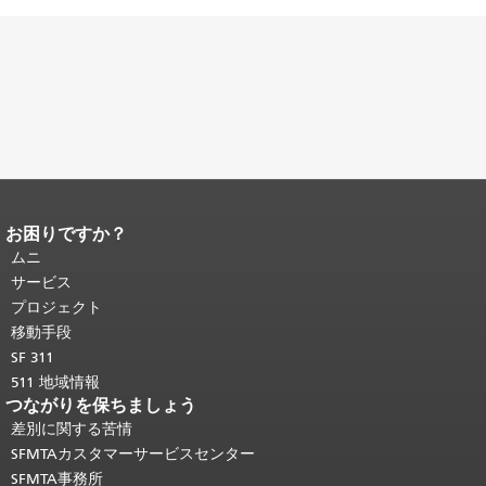
お困りですか？
ページコンテンツの終わり。
このペー
ジの残りの部分はすべてのページで繰
ムニ
り返されます。
メインコンテンツの先
サービス
頭に戻る
。
プロジェクト
移動手段
SF 311
511 地域情報
つながりを保ちましょう
差別に関する苦情
SFMTAカスタマーサービスセンター
SFMTA事務所