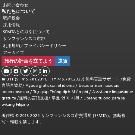
お問い合わせ
私たちについて
取締役会
採用情報
SFMTAとの取引について
サンフランシスコ市郡
利用規約／プライバシーポリシー
アーカイブ
旅行の計画を立てよう
運賃





☎
311 (SF 415.701.2311; TTY 415.701.2323) 無料言語サポート /
免費
言語言協助
/
Ayuda gratis con el idioma
/
Бесплатная помощь
переводчиков
/
Trợ giúp Thông dịch Miễn phí
/
Assistance linguistique
gratuite
/
無料の言語支援
/
무료 언어 지원
/
Libreng tulong para sa
wikang Filipino
著作権 © 2013-2025 サンフランシスコ市交通局 (SFMTA)。無断複
写・転載を禁じます。