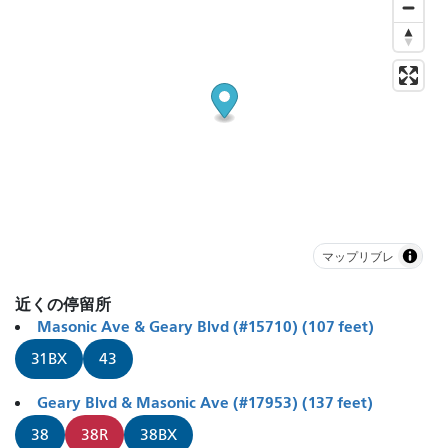
マップリブレ
近くの停留所
Masonic Ave & Geary Blvd (#15710) (107 feet)
31BX
43
Geary Blvd & Masonic Ave (#17953) (137 feet)
38
38R
38BX